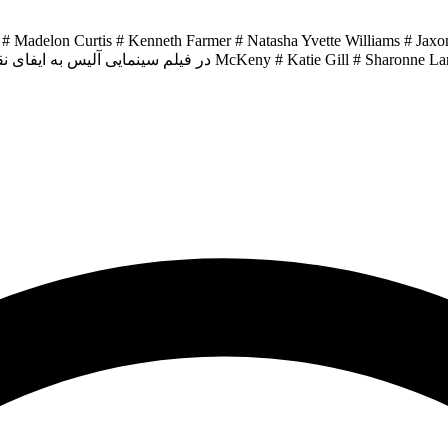
 Madelon Curtis # Kenneth Farmer # Natasha Yvette Williams # Jaxon
McK در فیلم سینمایی آلیس به ایفای نقش پرداخته اند..