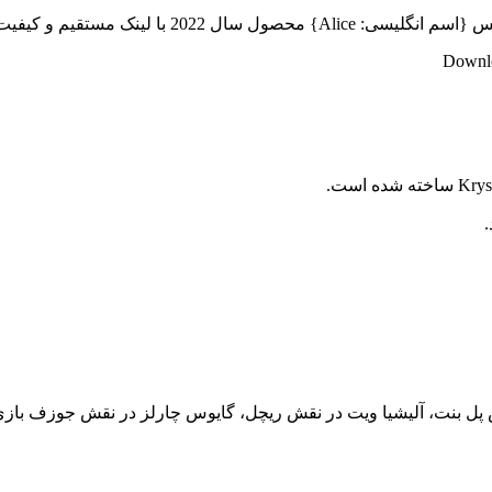
یت های Full HD تقدیم شما دوستان گرامی میشود..
Downlo
ش پل بنت، آلیشیا ویت در نقش ریچل، گایوس چارلز در نقش جوزف بازی 