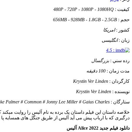
کيفيت :
480P - 720P - 1080P - 1080HQ
حجم :
656MB - 928MB - 1.8GB - 2.5GB
کشور :
امریکا
زبان :
انگلیسی
4.5
:
رده سني :
بزرگسال
مدت زمان :
100 دقیقه
کارگردان :
Krystin Ver Linden
نويسنده :
Krystin Ver Linden
ستارگان :
ke Palmer # Common # Jonny Lee Miller # Gaius Charles
خلاصه داستان
این فیلم داستان یک برده به نام آلیس را روایت میکن
درگیری که با ارباب پیش می آید آلیس از طریق جنگل های همسایه پا به ف
دانلود فیلم جدید Alice 2022 آلیس