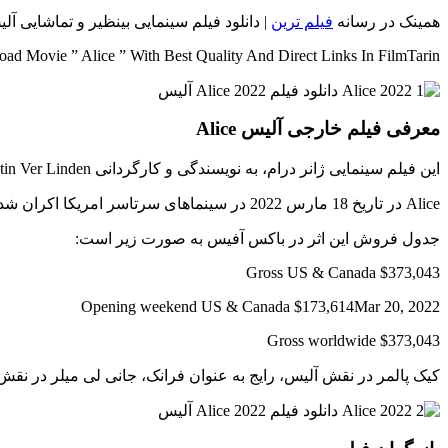
همینک در رسانه
فیلم ترین
| دانلود فیلم سینمایی بینظیر و تماشایی آلیس {اسم انگلیسی: Alice} محصول سال 2022 با لینک مستقیم و کیف
ad Movie ” Alice ” With Best Quality And Direct Links In FilmTarin
معرفی فیلم خارجی آلیس Alice
این فیلم سینمایی ژانر درام، به نویسندگی و کارگردانی Krystin Ver Linden ساخته شده است.
Alice در تاریخ 18 مارس 2022 در سینماهای سرتاسر امریکا اکران شد.
جدول فروش این اثر در باکس آفیس به صورت زیر است:
Gross US & Canada $373,043
Opening weekend US & Canada $173,614Mar 20, 2022
Gross worldwide $373,043
کیک پالمر در نقش آلیس، رایج به عنوان فرانک، جانی لی میلر در نق