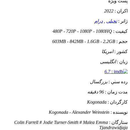
پست ويژه
اکران :
2022
ژانر :
تخیلی
,
درام
کيفيت :
480P - 720P - 1080P - 1080HQ
حجم :
603MB - 842MB - 1.6GB - 2.2GB
کشور :
امریکا
زبان :
انگلیسی
6.7
:
رده سني :
بزرگسال
مدت زمان :
96 دقیقه
کارگردان :
Kogonada
نويسنده :
Kogonada - Alexander Weinstein
ستارگان :
Colin Farrell # Jodie Turner-Smith # Malea Emma
Tjandrawidjaja