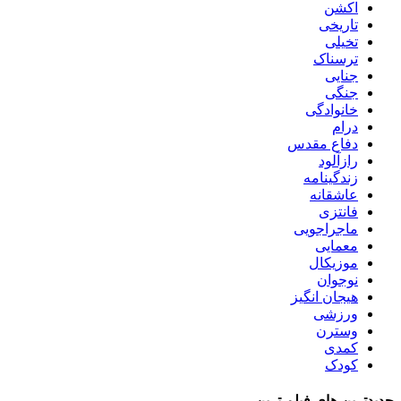
اکشن
تاریخی
تخیلی
ترسناک
جنایی
جنگی
خانوادگی
درام
دفاع مقدس
رازآلود
زندگینامه
عاشقانه
فانتزی
ماجراجویی
معمایی
موزیکال
نوجوان
هیجان انگیز
ورزشی
وسترن
کمدی
کودک
جدیدترین های فیلم ترین