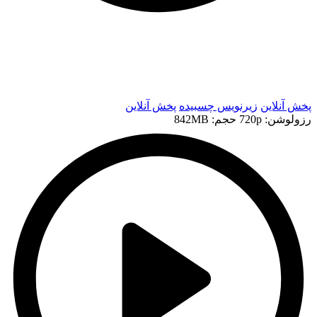
t
t
پخش آنلاین
زیرنویس چسبیده
پخش آنلاین
رزولوشن: 720p
حجم: 842MB