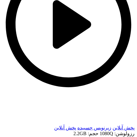
t
t
پخش آنلاین
زیرنویس چسبیده
پخش آنلاین
رزولوشن: 1080Q
حجم: 2.2GB