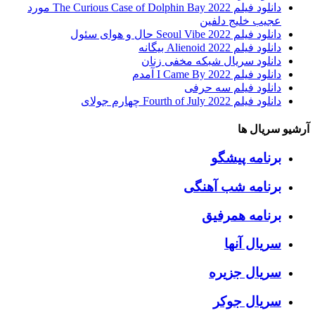
دانلود فیلم The Curious Case of Dolphin Bay 2022 مورد
عجیب خلیج دلفین
دانلود فیلم Seoul Vibe 2022 حال و هوای سئول
دانلود فیلم Alienoid 2022 بیگانه
دانلود سریال شبکه مخفی زنان
دانلود فیلم I Came By 2022 آمدم
دانلود فیلم سه حرفی
دانلود فیلم Fourth of July 2022 چهارم جولای
آرشیو سریال ها
برنامه پیشگو
برنامه شب آهنگی
برنامه همرفیق
سریال آنها
سریال جزیره
سریال جوکر