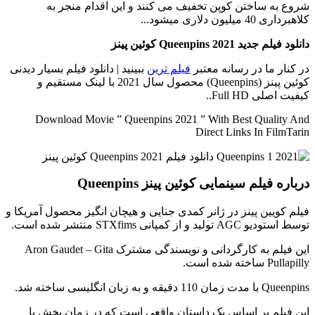
شروع به ساختن کوپن تخفیف می کنند و این اقدام منجر به
کلاهبرداری 40 میلیون دلاری میشود...
دانلود فیلم جدید 2021 Queenpins کوئین پینز
در کنار ما در رسانه معتبر
فیلم ترین
ببینید | دانلود فیلم بسیار دیدنی
کوئین پینز (Queenpins) محصول سال 2021 با لینک مستقیم و
کیفیت اصلی Full HD..
Download Movie ” Queenpins 2021 ” With Best Quality And
Direct Links In FilmTarin
درباره فیلم سینمایی کوئین پینز Queenpins
فیلم کویین پینز در ژانر کمدی جنایی و هیچان انگیز محصول آمریکا و
توسط استودیو AGC تولید و از کمپانی STXfims منتشر شده است.
این فیلم به کارگردانی و نویسندگی مشترک Aron Gaudet – Gita
Pullapilly ساخته شده است.
Queenpins با مدت زمان 110 دقیقه و به زبان انگلیسی ساخته شد.
این فیلم بر اساس یک داستان واقعی است که در زمان پخش با