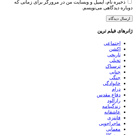
ذخیره نام، ایمیل و وبسایت من در مرورگر برای زمانی که
دوباره دیدگاهی می‌نویسم.
ژانرهای فیلم ترین
اجتماعی
اکشن
تاریخی
تخیلی
ترسناک
جنایی
جنگی
خانوادگی
درام
دفاع مقدس
رازآلود
زندگینامه
عاشقانه
فانتزی
ماجراجویی
معمایی
موزیکال