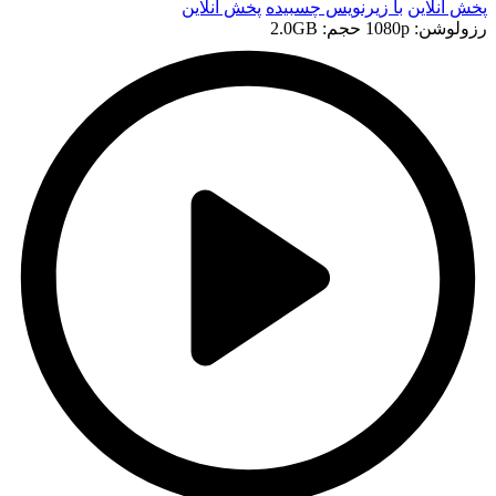
پخش آنلاین
با زیرنویس چسبیده
پخش آنلاین
رزولوشن: 1080p
حجم: 2.0GB