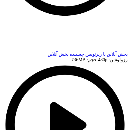
t
t
پخش آنلاین
با زیرنویس چسبیده
پخش آنلاین
رزولوشن: 480p
حجم: 736MB