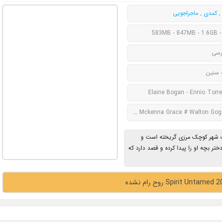
کمدی
,
ماجراجویی
583MB - 847MB - 1.6GB -
رسی
 سنین
Elaine Bogan - Ennio Torr
Isabela Merced # Marsai Martin # Mckenna Grace # Walton
ک شهر کوچک مرزی گریخته است و
تر بچه او را پیدا کرده و قصد دارد که