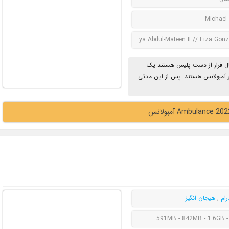
Michael
Jake Gyllenhaal // Yahya Abdul-Mateen II // Eiza G
یکه در حال فرار از دست پلیس هستند یک
ار آمبولانس هستند. پس از این مدتی
رام
,
هیجان انگیز
591MB - 842MB - 1.6GB -