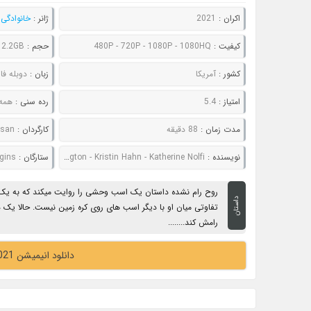
اکران :
2021
ژانر :
خانوادگی
,
کیفیت :
480P - 720P - 1080P - 1080HQ
حجم :
 2.2GB
کشور :
آمریکا
زبان :
دوبله فا
امتیاز :
5.4
رده سنی :
همه
مدت زمان :
88 دقیقه
کارگردان :
esan
نویسنده :
Aury Wallington - Kristin Hahn - Katherine Nolfi
ستارگان :
 Goggins
روح رام نشده داستان یک اسب وحشی را روایت میکند که به ی
داستان
تفاوتی میان او با دیگر اسب های روی کره زمین نیست. حالا یک دخ
رامش کند........
دانلود انیمیشن Spirit Untamed 2021 روح رام نشده