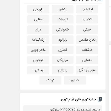
اجتماعی
اکشن
تاریخی
تخیلی
ترسناک
جنایی
جنگی
خانوادگی
درام
دفاع مقدس
رازآلود
زندگینامه
عاشقانه
فانتزی
ماجراجویی
معمایی
موزیکال
نوجوان
هیجان انگیز
ورزشی
وسترن
کمدی
کودک
جدیدترین های فیلم ترین
دانلود فیلم Pinocchio 2022 پینوکیو