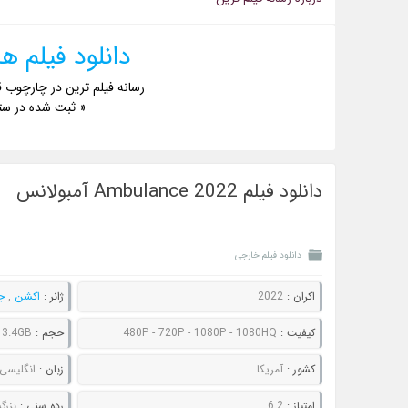
دانلود فیلم های yllenhaal
رسانه فیلم ترین در چارچوب ق
« ثبت شده در ست
دانلود فیلم Ambulance 2022 آمبولانس
دانلود فیلم خارجی
اکران :
2022
ژانر :
اکشن
,
ج
کیفیت :
480P - 720P - 1080P - 1080HQ
حجم :
 3.4GB
کشور :
آمریکا
زبان :
انگلیسی
امتیاز :
6.2
رده سنی :
بزرگ