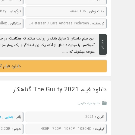
مدت زمان :
136 دقیقه
کارگردان :
 Bay
نویسنده :
Chris Fedak / Laurits Munch-Petersen / Lars Andreas Pedersen
ستارگان :
onzález
این فیلم داستان 2 سارق بانک را روایت میکند که هنگام
داستان
آمبولانس را میدزدند غافل از آنکه یک زن امدادگر و یک بیمار سو
متوجه میشوند که .......
دانلود فیلم Ambulance 2022 آمبولانس
دانلود فیلم The Guilty 2021 گناهکار
دانلود فیلم خارجی
اکران :
2021
ژانر :
جنایی
,
د
کیفیت :
480P - 720P - 1080P - 1080HQ
حجم :
 2.2GB