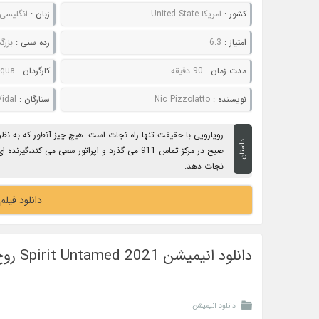
کشور :
امریکا United State
زبان :
انگلیسی
امتیاز :
6.3
رده سنی :
بزرگ
مدت زمان :
90 دقیقه
کارگردان :
uqua
نویسنده :
Nic Pizzolatto
ستارگان :
na Vidal
رویارویی با حقیقت تنها راه نجات است. هیچ چیز آنطور که به ن
داستان
صبح در مرکز تماس 911 می گذرد و اپراتور سعی می کند
نجات دهد.
دانلود فیلم The Guilty 2021 گناهک
دانلود انیمیشن Spirit Untamed 2021 روح رام نشده
دانلود انیمیشن