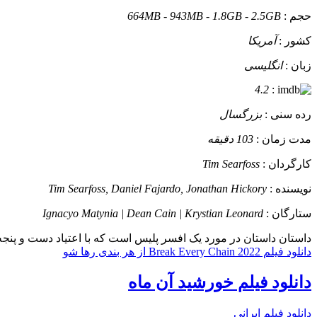
حجم :
664MB - 943MB - 1.8GB - 2.5GB
کشور :
آمریکا
زبان :
انگلیسی
4.2
:
رده سنی :
بزرگسال
مدت زمان :
103 دقیقه
کارگردان :
Tim Searfoss
نویسنده :
Tim Searfoss, Daniel Fajardo, Jonathan Hickory
ستارگان :
Ignacyo Matynia | Dean Cain | Krystian Leonard
داستان
داستان در مورد یک افسر پلیس است که با اعتیاد دست و پنجه نر
دانلود فیلم Break Every Chain 2022 از هر بندی رها شو
دانلود فیلم خورشید آن ماه
دانلود فیلم ایرانی