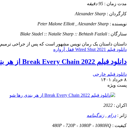
مدت زمان :
95 دقیقه
کارگردان :
Alexander Sharp
نویسنده :
Peter Malone Elliott , Alexander Sharp
ستارگان :
Blake Stadel :: Natalie Sharp :: Behtash Fazlali
داستان
داستان یک رمان نویس مشهور است که پس از جراحی ترمیم فک د
دانلود فیلم Wired Shut 2021 قفل آرواره
دانلود فیلم Break Every Chain 2022 از هر بندی رها شو
دانلود فیلم خارجی
۸ خرداد ۱۴۰۱
پست ويژه
اکران :
2022
ژانر :
درام
,
زندگینامه
کیفیت :
480P - 720P - 1080P - 1080HQ