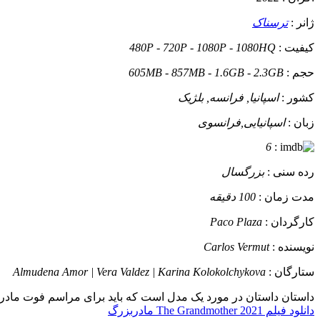
ژانر :
ترسناک
کیفیت :
480P - 720P - 1080P - 1080HQ
حجم :
605MB - 857MB - 1.6GB - 2.3GB
کشور :
اسپانیا, فرانسه, بلژیک
زبان :
اسپانیایی,فرانسوی
6
:
رده سنی :
بزرگسال
مدت زمان :
100 دقیقه
کارگردان :
Paco Plaza
نویسنده :
Carlos Vermut
ستارگان :
Almudena Amor | Vera Valdez | Karina Kolokolchykova
داستان
داستان در مورد یک مدل است که باید برای مراسم فوت مادربزرگش
دانلود فیلم The Grandmother 2021 مادربزرگ