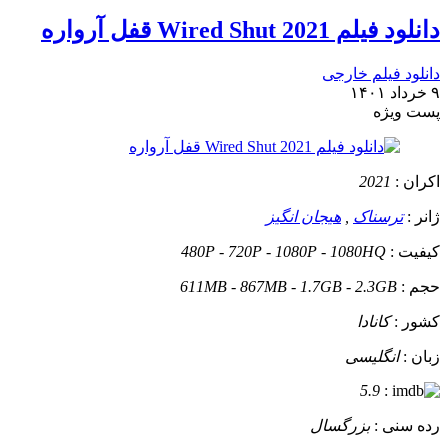
دانلود فیلم Wired Shut 2021 قفل آرواره
دانلود فیلم خارجی
۹ خرداد ۱۴۰۱
پست ويژه
اکران :
2021
ژانر :
ترسناک
,
هیجان انگیز
کیفیت :
480P - 720P - 1080P - 1080HQ
حجم :
611MB - 867MB - 1.7GB - 2.3GB
کشور :
کانادا
زبان :
انگلیسی
5.9
:
رده سنی :
بزرگسال