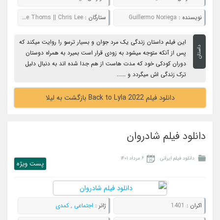
نویسنده :
Guillermo Noriega
ستارگان :
Hassie Harrison || Emma Kenney || Tracie Thoms || Chris Lee
این فیلم داستان زندگی یک مرد جوان و بسیار ترسو را روایت میکند که
داستان
پس از آنکه متوجه میشود به زودی قرار است بمیرد به همراه دوستان
دوران کودکی خود که مدت هاست از هم جدا شده اند به دنبال دلیل
ترک زندگی اش میگردد و ......
دانلود فیلم Back to Lyla 2022 بازگشت به لیلا
دانلود فیلم شادروان
دانلود فیلم ایرانی
۶ مرداد ۱۴۰۱
پست ويژه
اکران :
1401
ژانر :
اجتماعی
,
کمدی