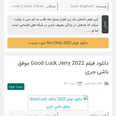
نویسنده :
Quinn Shephard
ستارگان :
Zoey Deutch )( Mia Isaac )( Negin Farsad )( Dylan O'Brien
این فیلم داستان یک زن جوان بسیار جاه طلب به نام دنی را روایت
داستان
میکند که هدفش در زندگی معروف شدن در شبکه های اجتماعی است
اما او .......
دانلود فیلم Not Okay 2022 خوب نیست
دانلود فیلم Good Luck Jerry 2022 موفق
باشی جری
دانلود فیلم هندی
۱۱ مرداد ۱۴۰۱
پست ويژه
اکران :
2022
ژانر :
جنایی
,
درام
,
کمدی