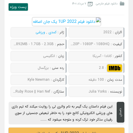
دانلود فیلم خارجی
۷ مرداد ۱۴۰۱
پست ويژه
اکران :
2022
ژانر :
کمدی
,
ورزشی
کیفیت :
480P - 720P - 1080P - 1080HQ
حجم :
633MB - 892MB - 1.7GB - 2.3GB
کشور :
کانادا - آمریکا
زبان :
انگلیسی
:
2.8
رده سنی :
بزرگسال
مدت زمان :
100 دقیقه
کارگردان :
Kyle Newman
نویسنده :
Julia Yorks
ستارگان :
Paris Berelc || Taylor Zakhar Perez || Ruby Rose || Hari Nef
این فیلم داستان یک گیمر به نام والری لی را روایت میکند که تیم بازی
داستان
های ورزشی الکترونیکی کالج خود را به خاطر تبعیض جنسیتی از سوی
رقیبان مذکر خود ترک کرده و متوجه میشود که .......