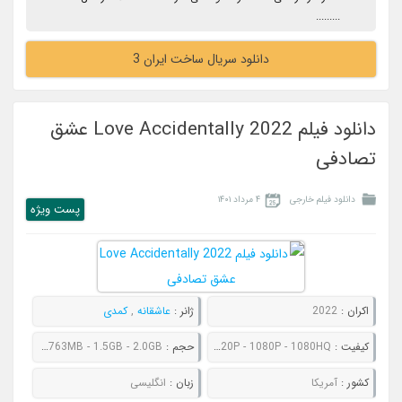
.........
دانلود سریال ساخت ایران 3
دانلود فیلم Love Accidentally 2022 عشق
تصادفی
دانلود فیلم خارجی
۴ مرداد ۱۴۰۱
پست ويژه
اکران :
2022
ژانر :
عاشقانه
,
کمدی
کیفیت :
480P - 720P - 1080P - 1080HQ
حجم :
536MB - 763MB - 1.5GB - 2.0GB
کشور :
آمریکا
زبان :
انگلیسی