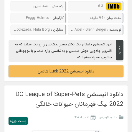
:
6.3
رده سنی :
همه سنین
مدت زمان :
94 دقیقه
کارگردان :
Peggy Holmes
نویسنده :
Kiel Murray - Jonathan Aibel - Glenn Berger
ستارگان :
Adelynn Spoon، Colin O'Donoghue، Eva Noblezada، Flula Borg
این انیمیشن داستان یک دختر بسیار بدشانس را روایت میکند که به
داستان
قلمروی جادویی خوش شانسی و بدشانسی وارد شده و با موجوداتی
جادویی همراه میشود که ....
دانلود انیمیشن Luck 2022 شانس
دانلود انیمیشن DC League of Super-Pets
2022 لیگ قهرمانان حیوانات خانگی
دانلود انیمیشن
۱۶ مرداد ۱۴۰۱
پست ويژه