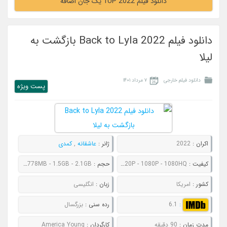
دانلود فیلم 1UP 2022 یک جان اضافه
دانلود فیلم Back to Lyla 2022 بازگشت به
لیلا
دانلود فیلم خارجی
۷ مرداد ۱۴۰۱
پست ويژه
اکران :
2022
ژانر :
عاشقانه
,
کمدی
کیفیت :
480P - 720P - 1080P - 1080HQ
حجم :
547MB - 778MB - 1.5GB - 2.1GB
کشور :
امریکا
زبان :
انگلیسی
:
6.1
رده سنی :
بزرگسال
مدت زمان :
90 دقیقه
کارگردان :
America Young