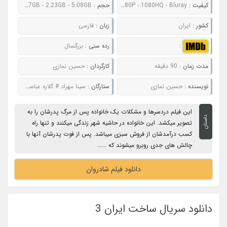
کیفیت :
480P - 720P - 1080P - 1080HQ - Bluray
حجم :
357MB - 592MB - 1.37GB - 2.23GB - 5.08GB
کشور :
ایران
زبان :
فارسی
:
رده سنی :
بزرگسال
مدت زمان :
90 دقیقه
کارگردان :
حسین نمازی
نویسنده :
حسین نمازی
ستارگان :
سینا مهراد # گلاره عباسی # نازنین بیاتی # بهرنگ علوی
این فیلم دردسرها و مشکلات یک خانواده پس از مرگ پدرشان را به
داستان
تصویر میکشد. این خانواده در حاشیه شهر زندگی میکنند و تنها راه
کسب درآمدشان از فروش سبزی میباشد. پس از فوت پدرشان آنها با
چالش های جدی روبرو میشوند که ......
دانلود فیلم شادروان
دانلود سریال ساخت ایران 3