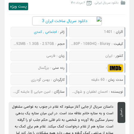
دانلود سریال ایرانی
۶ مرداد ۱۴۰۱
پست ويژه
اکران :
1401
ژانر :
اجتماعی
,
کمدی
کیفیت :
480P - 720P - 1080P - 1080HQ - Bluray
حجم :
253MB - 418MB - 892MB - 1.3GB - 2.57GB
کشور :
ایران
زبان :
فارسی
:
رده سنی :
بزرگسال
مدت زمان :
60 دقیقه
کارگردان :
بهمن گودرزی
نویسنده :
احسان لطفیان و شهال مهربان
ستارگان :
امین حیایی || عایشه گل || آناهیتا درگاهی || مجید صالحی
داستان سریال از جایی آغاز میشود که غلام در جنوب به غواصی مشغول
داستان
است و به ستاره خانم علاقه مند است. در این میان ستاره یک بدهی
بسیار سنگین بالا آورده و شخصی به نام ظلی حکم جلب او را گرفته
است. ستاره هم از غلام درخواست کمک میکند. غلام هم برای کمک به
ستاره از مرتضی کمک گرفته و سعی دارد همه مشکلات را حل کند اما