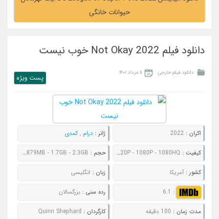
حیوانات خانگی
دانلود فیلم Not Okay 2022 خوب نیست
دانلود فیلم خارجی
۱۱ مرداد ۱۴۰۱
پست ويژه
اکران :
2022
ژانر :
درام
,
کمدی
کیفیت :
480P - 720P - 1080P - 1080HQ
حجم :
619MB - 879MB - 1.7GB - 2.3GB
کشور :
آمریکا
زبان :
انگلیسی
:
6.1
رده سنی :
بزرگسالان
مدت زمان :
100 دقیقه
کارگردان :
Quinn Shephard