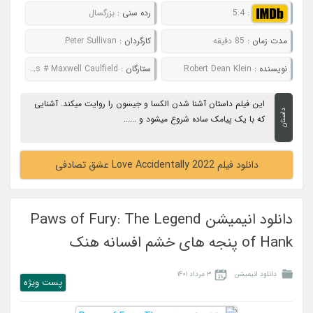
:
5.4
رده سنی :
بزرگسال
مدت زمان :
85 دقیقه
کارگردان :
Peter Sullivan
نویسنده :
Robert Dean Klein
ستارگان :
Brenda Song # Aaron O'Connell # Denise Richards # Maxwell Caulfield
این فیلم داستان آشنا شدن الکسا و جیسون را روایت میکند. آشنایی
داستان
که با یک پیامک ساده شروع میشود و ......
دانلود فیلم Love Accidentally 2022 عشق تصادفی
دانلود انیمیشن Paws of Fury: The Legend
of Hank پنجه های خشم افسانه هنک
دانلود انیمیشن
۳ مرداد ۱۴۰۱
پست ويژه