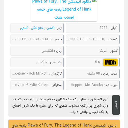
اکران :
2022
ژانر :
اکشن
,
خانوادگی
,
کمدی
کیفیت :
480P - 720P - 1080P - 1080HQ
حجم :
857MB - 1.1GB - 1.9GB - 2.6GB
کشور :
امریکا
زبان :
انگلیسی
:
5.6
رده سنی :
بزرگسال
مدت زمان :
98 دقیقه
کارگردان :
Chris Bailey - Mark Koetsier - Rob Minkoff
نویسنده :
Ed Stone - Nate Hopper - Mel Brooks
ستارگان :
Michael Cera ** Samuel L. Jackson ** Ricky Gervais ** Kylie Kuioka
این انیمیشن داستان یک سگ شکاری به نام هنک را روایت میکند که
داستان
وارد شهری پر از گربه میشود.. شهری که برای مبارزه با یک شرور احتیاج
به یک قهرمان واقعی دارد.....
دانلود انیمیشن Paws of Fury: The Legend of Hank پنجه های