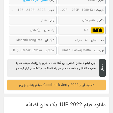
کیفیت :
480P - 720P - 1080P - 1080HQ
حجم :
763MB - 1.1GB - 2.1GB - 2.9GB
کشور :
هندوستان
زبان :
هندی
:
6.5
رده سنی :
بزرگسالان
مدت زمان :
148 دقیقه
کارگردان :
Siddharth Sengupta
نویسنده :
Nelson Dilipkumar - Pankaj Matta
ستارگان :
Abhimanue }{ Avar Brar }{ Jaswant Singh Dalal }{ Deepak Dobriyal
این فیلم داستان دختری بی گناه به نام جری را روایت میکند که به
داستان
صورت اتفاقی و ناخواسته بر سر راه قاچاقچیان کوکائین قرار گرفته و .......
دانلود فیلم Good Luck Jerry 2022 موفق باشی جری
دانلود فیلم 1UP 2022 یک جان اضافه