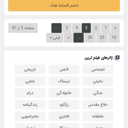
خشم افسانه هنک
«
1
2
3
4
5
...
صفحه 3 از 47
10
20
30
...
»
قبلی »
ژانرهای فیلم ترین
اجتماعی
اکشن
تاریخی
تخیلی
ترسناک
جنایی
جنگی
خانوادگی
درام
دفاع مقدس
رازآلود
زندگینامه
عاشقانه
فانتزی
ماجراجویی
معمایی
موزیکال
نوجوان