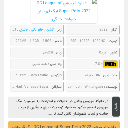
اکران :
2022
ژانر :
اکشن
,
خانوادگی
,
فانتزی
,
کمدی
,
ماجر
کیفیت :
480P - 720P - 1080P - 1080HQ
حجم :
654MB - 929MB - 1.8GB - 2.5GB
کشور :
آمریکا
زبان :
انگلیسی
:
7.8
رده سنی :
همه سنین
مدت زمان :
106 دقیقه
کارگردان :
Jared Stern - Sam Levine
نویسنده :
Jared Stern - John Whittington
ستارگان :
Dwayne Johnson, Kevin Hart, Vanessa Bayer
در حالیکه سوپرمن واقعی در تعطیلات و استراحت به سر میبرد سگ
داستان
سوپرمن تصمیم میگیرد به همراه گربه پرنده برای جلوگیری از جرم و
جنایت و نجات شهروندان تلاش کنند تا ......
دانلود انیمیشن DC League of Super-Pets 2022 لیگ قهرمانان