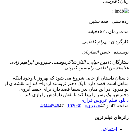
زبان :
فارسی
:
رده سنی :
همه سنین
مدت زمان :
87 دقیقه
کارگردان :
بهرام کاظمی
نویسنده :
حسن انصاریان
ستارگان :
امین حیایی، الناز شاکردوست، سیروس ابراهیم زاده،
غلامحسین لطفی، رامسین کبریتی
داستان
داستان از جایی شروع می شود که بهروز با وجود اینکه
متاهل است قصد دارد با یک دختر ثروتمند ازدواج کند اما نقشه ی او
لو میرود. در این میان پدر سیما قصد دارد برای حفظ آبروی
دخترش، یک پسر را پیدا کند تا نقش دامادش را بازی کند ...
دانلود فیلم عروس فراری
صفحه 47 از 47
« بعدی
«
...
30
20
10
...
47
46
45
44
43
ژانرهای فیلم ترین
اجتماعی