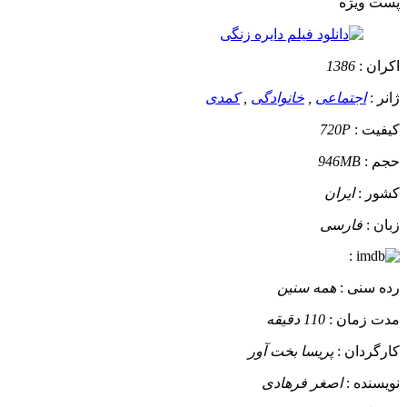
پست ويژه
اکران :
1386
ژانر :
اجتماعی
,
خانوادگی
,
کمدی
کیفیت :
720P
حجم :
946MB
کشور :
ایران
زبان :
فارسی
:
رده سنی :
همه سنین
مدت زمان :
110 دقیقه
کارگردان :
پریسا بخت آور
نویسنده :
اصغر فرهادی