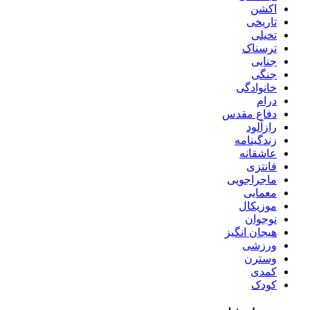
اکشن
تاریخی
تخیلی
ترسناک
جنایی
جنگی
خانوادگی
درام
دفاع مقدس
رازآلود
زندگینامه
عاشقانه
فانتزی
ماجراجویی
معمایی
موزیکال
نوجوان
هیجان انگیز
ورزشی
وسترن
کمدی
کودک