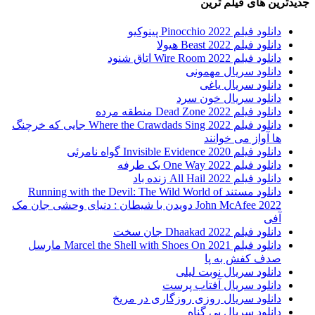
جدیدترین های فیلم ترین
دانلود فیلم Pinocchio 2022 پینوکیو
دانلود فیلم Beast 2022 هیولا
دانلود فیلم Wire Room 2022 اتاق شنود
دانلود سریال مهمونی
دانلود سریال یاغی
دانلود سریال خون سرد
دانلود فیلم 2022 Dead Zone منطقه مرده
دانلود فیلم Where the Crawdads Sing 2022 جایی که خرچنگ
ها آواز می خوانند
دانلود فیلم 2020 Invisible Evidence گواه نامرئی
دانلود فیلم One Way 2022 یک طرفه
دانلود فیلم All Hail 2022 زنده باد
دانلود مستند Running with the Devil: The Wild World of
John McAfee 2022 دویدن با شیطان : دنیای وحشی جان مک
آفی
دانلود فیلم Dhaakad 2022 جان سخت
دانلود فیلم Marcel the Shell with Shoes On 2021 مارسل
صدف کفش به پا
دانلود سریال نوبت لیلی
دانلود سریال آفتاب پرست
دانلود سریال روزی روزگاری در مریخ
دانلود سریال بی گناه