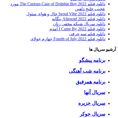
دانلود فیلم The Curious Case of Dolphin Bay 2022 مورد
عجیب خلیج دلفین
دانلود فیلم Seoul Vibe 2022 حال و هوای سئول
دانلود فیلم Alienoid 2022 بیگانه
دانلود سریال شبکه مخفی زنان
دانلود فیلم I Came By 2022 آمدم
دانلود فیلم سه حرفی
دانلود فیلم Fourth of July 2022 چهارم جولای
آرشیو سریال ها
برنامه پیشگو
برنامه شب آهنگی
برنامه همرفیق
سریال آنها
سریال جزیره
سریال جوکر