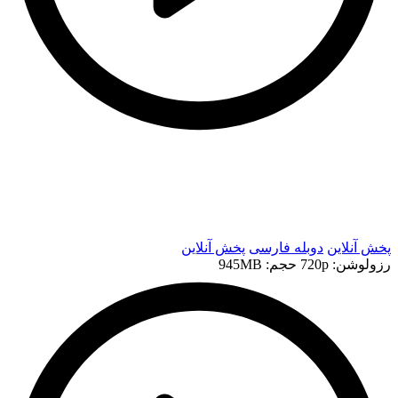
t
t
پخش آنلاین
دوبله فارسی
پخش آنلاین
رزولوشن: 720p
حجم: 945MB