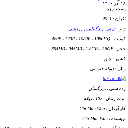
۱۸ آذر ۱۴۰۰
پست ويژه
اکران :
2021
ژانر :
درام
,
زندگینامه
,
ورزشی
کيفيت :
480P - 720P - 1080P - 1080HQ
حجم :
654MB - 945MB - 1.8GB - 2.5GB
کشور :
چین
زبان :
دوبله فارسی
6.7
:
رده سني :
بزرگسال
مدت زمان :
102 دقیقه
کارگردان :
Chi-Man Wan
نويسنده :
Chi-Man Wan