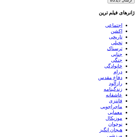
ژانرهای فیلم ترین
اجتماعی
اکشن
تاریخی
تخیلی
ترسناک
جنایی
جنگی
خانوادگی
درام
دفاع مقدس
رازآلود
زندگینامه
عاشقانه
فانتزی
ماجراجویی
معمایی
موزیکال
نوجوان
هیجان انگیز
ورزشی