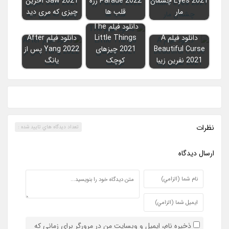
Eyes 2021 چشمان
Parade 2022 رژه
Saw 2021 آخرین
مار
قلب ها
چیزی که مری دید
دانلود فیلم The
دانلود فیلم A
Little Things
دانلود فیلم After
Beautiful Curse
2021 چیزهای
Yang 2022 پس از
2021 نفرین زیبا
کوچک
یانگ
نظرات
تعداد ديدگاه هاي تاييد شده :
ارسال ديدگاه
ذخیره نام، ایمیل و وبسایت من در مرورگر برای زمانی که