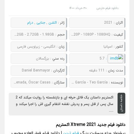
دانلود فیلم خارجی
۳۰ خرداد ۱۴۰۰
اکران :
2021
ژانر :
اکشن
,
جنایی
,
درام
کيفيت :
480P - 720P - 1080P - 1080HQ
حجم :
722MB - 1.02GB - 2.72GB - 1.98GB
کشور :
اسپانیا
زبان :
انگلیسی - زیرنویس فارسی
:
5.7
رده سني :
بزرگسالان
مدت زمان :
111 دقیقه
کارگردان :
Daniel Benmayor
نويسنده :
Teo García - Teo García
ستارگان :
Teo García, Óscar Jaenada, Óscar Casas
خلاصه داستان
اکستریم داستان یک قاتل حرفه ای و بازنشسته را روایت میکند که 2
سال پس از قتل پسر و پدرش نقشه انتقام گیری اش را اجرا میکند و
.....
دانلود فیلم جدید Xtreme 2021 اکستریم
پیشنهاد ویژه وبسایت بزرگ
فیلم ترین
| دانلود فیلم فوق العاده محبوب