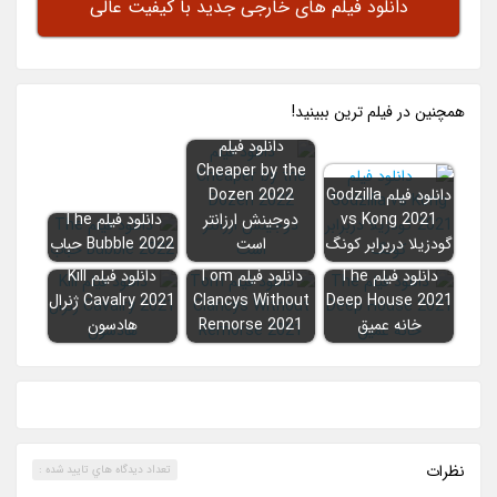
دانلود فیلم های خارجی جدید با کیفیت عالی
همچنين در فيلم ترين ببينيد!
دانلود فیلم
Cheaper by the
دانلود فیلم Godzilla
Dozen 2022
vs Kong 2021
دوجینش ارزانتر
دانلود فیلم The
گودزیلا دربرابر کونگ
است
Bubble 2022 حباب
دانلود فیلم The
دانلود فیلم Tom
دانلود فیلم Kill
Deep House 2021
Clancys Without
Cavalry 2021 ژنرال
خانه عمیق
Remorse 2021
هادسون
نظرات
تعداد ديدگاه هاي تاييد شده :