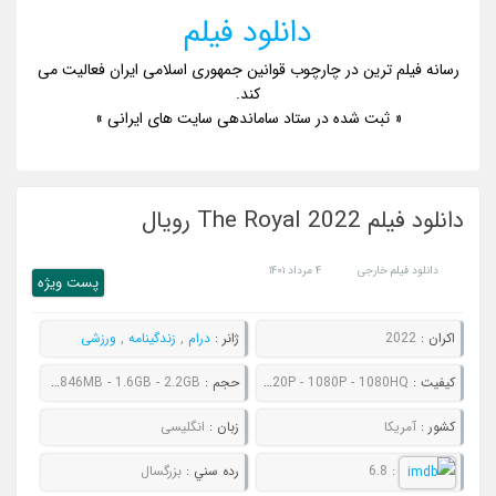
دانلود فیلم
رسانه فیلم ترین در چارچوب قوانین جمهوری اسلامی ایران فعالیت می
کند.
« ثبت شده در ستاد ساماندهی سایت های ایرانی »
دانلود فیلم The Royal 2022 رویال
دانلود فیلم خارجی
۴ مرداد ۱۴۰۱
پست ويژه
اکران :
2022
ژانر :
درام
,
زندگینامه
,
ورزشی
کيفيت :
480P - 720P - 1080P - 1080HQ
حجم :
602MB - 846MB - 1.6GB - 2.2GB
کشور :
آمریکا
زبان :
انگلیسی
:
6.8
رده سني :
بزرگسال