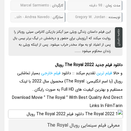
مدت زمان :
98 دقیقه
کارگردان :
Marcel Sarmiento
نويسنده :
Gregory W. Jordan
ستارگان :
Amin Joseph - Elisabeth Röhm - Olivia Holguín - Andrea Navedo
خلاصه داستان
این فیلم داستان زندگی ویلی میز آیکنز بازیکن کانزاس سیتی رویالز را
روایت میکند که آرزویش برای حضور و درخشش در لیگ برتر بیس بال
پس از اعتیاد او به مواد مخدر خراب میشود. پس از اینکه ویلی به
زندان محکوم میشود .......
دانلود فیلم جدید The Royal 2022 رویال
و حالا
فیلم ترین
تقدیم میکند :: دانلود
فیلم خارجی
بسیار تماشایی
رویال {با اسم انگلیسی: The Royal} محصول سال 2022 با لینک
مستقیم و بهترین کیفیت های Full HD به صورت رایگان..
Download Movie ” The Royal ” With Best Quality And Direct
Links In FilmTarin
معرفی فیلم سینمایی رویال The Royal