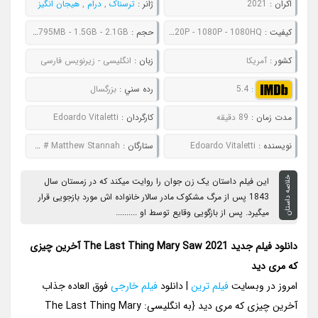
اکران :
2021
ژانر :
ترسناک
,
درام
,
هیجان انگیز
کيفيت :
480P - 720P - 1080P - 1080HQ
حجم :
568MB - 795MB - 1.5GB - 2.1GB
کشور :
آمریکا
زبان :
انگلیسی - زیرنویس فارسی
:
5.4
رده سني :
بزرگسال
مدت زمان :
89 دقیقه
کارگردان :
Edoardo Vitaletti
نويسنده :
Edoardo Vitaletti
ستارگان :
Stefanie Scott # Daniel Pearce # Philip Hoffman # Matthew Stannah
خلاصه داستان
این فیلم داستان یک زن جوان را روایت میکند که در زمستان سال
1843 پس از مرگ مشکوک مادر سالار خانواده اش مورد بازجویی قرار
میگیرد. پس از بازگویی وقایع توسط او ..........
دانلود فیلم جدید The Last Thing Mary Saw 2021 آخرین چیزی
که مری دید
امروز در وبسایت
فیلم ترین
| دانلود
فیلم خارجی
فوق العاده جذاب
آخرین چیزی که مری دید {به انگلیسی: The Last Thing Mary