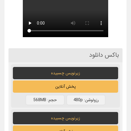
باکس دانلود
زیرنویس چسبیده
پخش آنلاین
رزولوشن: 480p
حجم: 568MB
زیرنویس چسبیده