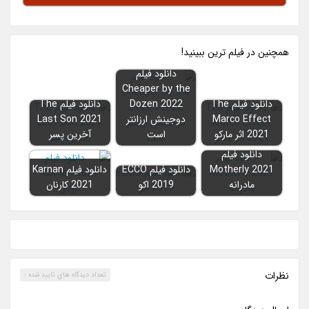
همچنين در فيلم ترين ببينيد!
دانلود فیلم
Cheaper by the
دانلود فیلم The
Dozen 2022
دانلود فیلم The
Marco Effect
دوجینش ارزانتر
Last Son 2021
2021 اثر مارکو
است
آخرین پسر
دانلود فیلم
Motherly 2021
دانلود فیلم ECCO
دانلود فیلم Karnan
مادرانه
2019 اکو
2021 کارنان
نظرات
تعداد ديدگاه هاي تاييد شده :