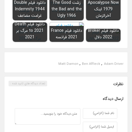
Apocalypse Now
زشت The Good
دانلود فیلم Double
1979 اینک
the Bad and the
Indemnity 1944
آخرالزمان
Ugly 1966
غرامت مضاعف
دانلود فیلم Death
دانلود فیلم Broker
دانلود فیلم France
to 2021 مرگ بر
2022 دلال
2021 فرانسه
2021
,
,
Matt Damon
Ben Affleck
Adam Driver
نظرات
تعداد ديدگاه هاي تاييد شده :
ارسال ديدگاه