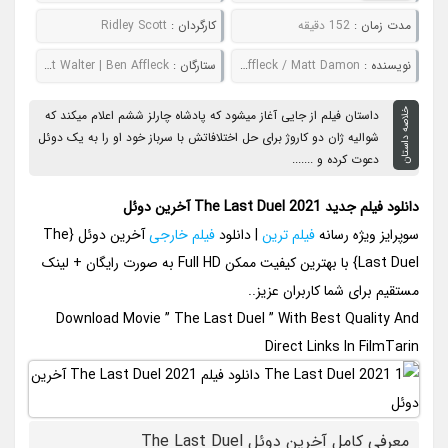
مدت زمان :
152 دقیقه
کارگردان :
Ridley Scott
نويسنده :
Nicole Holofcener / Ben Affleck / Matt Damon
ستارگان :
Matt Damon | Adam Driver | Jodie Comer | Harriet Walter | Ben Affleck
خلاصه داستان
داستان فیلم از جایی آغاز میشود که پادشاه چارلز ششم اعلام میکند که
شوالیه ژان دو کاروژ برای حل اختلافاتش با سرباز خود او را به یک دوئل
دعوت کرده و .......
دانلود فیلم جدید The Last Duel 2021 آخرین دوئل
سوپرایز ویژه رسانه
فیلم ترین
| دانلود
فیلم خارجی
آخرین دوئل {The
Last Duel} با بهترین کیفیت ممکن Full HD به صورت رایگان + لینک
مستقیم برای شما کاربران عزیز..
Download Movie ” The Last Duel ” With Best Quality And
Direct Links In FilmTarin
معرفی کامل آخرین دوئل The Last Duel