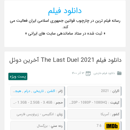
دانلود فیلم
رسانه فیلم ترین در چارچوب قوانین جمهوری اسلامی ایران فعالیت می
کند.
« ثبت شده در ستاد ساماندهی سایت های ایرانی »
دانلود فیلم The Last Duel 2021 آخرین دوئل
دانلود فیلم خارجی
۱۳ آذر ۱۴۰۰
پست ويژه
اکران :
2021
ژانر :
اکشن
,
تاریخی
,
درام
,
هیجان انگیز
کيفيت :
480P - 720P - 1080P - 1080HQ
حجم :
908MB - 1.3GB - 2.5GB - 3.4GB
کشور :
آمریکا
زبان :
انگلیسی - زیرنویس فارسی
:
7.6
رده سني :
بزرگسال