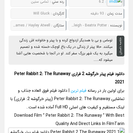
:
6.2
رده سني :
تمامی سنین
مدت زمان :
93 دقیقه
کارگردان :
Will Gluck
نويسنده :
Will Gluck - Patrick Burleigh - Beatrix Potter
ستارگان :
Margot Robbie / Elizabeth Debicki / Aimee Horne / Lennie James / Hayley Atwell
خلاصه داستان
توماس و بی با همدیگر ازدواج کرده و با پیتر و خانواده اش زندگی
میکنند. حالا پیتر از زندگی در یک باغ کوچک خسته شده و تصمیم
میگیرد به یک شهر بزرگ سفر کند. او در آنجا با شخصیت هایی آشنا
میشود که......
دانلود فیلم پیتر خرگوشه 2 فراری Peter Rabbit 2: The Runaway
2021
برای اولین بار در رسانه
فیلم ترین
| دانلود فیلم فوق العاده جذاب و
تماشایی Peter Rabbit 2: The Runaway (پیتر خرگوشه 2: فراری) با
لینک مستقیم و کیفیت های اصلی Full HD آماده شده است..
Download Film ” Peter Rabbit 2: The Runaway ” With Best
Quality And Direct Links In FilmTarin