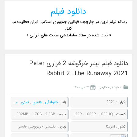
دانلود فیلم
رسانه فیلم ترین در چارچوب قوانین جمهوری اسلامی ایران فعالیت می
کند.
« ثبت شده در ستاد ساماندهی سایت های ایرانی »
دانلود فیلم پیتر خرگوشه 2 فراری Peter
Rabbit 2: The Runaway 2021
دانلود فیلم خارجی
۲۷ دی ۱۴۰۰
اکران :
2021
ژانر :
خانوادگی
,
فانتزی
,
کمدی
,
ماجراجویی
کيفيت :
480P - 720P - 1080P - 1080HQ
حجم :
622MB - 882MB - 1.7GB - 2.3GB
کشور :
آمریکا
زبان :
انگلیسی - زیرنویس فارسی