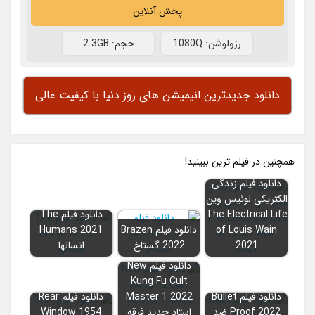
پخش آنلاین
رزولوشن: 1080Q
حجم: 2.3GB
دانلود جدیدترین انیمیشن های روز دنیا با کیفیت عالی
همچنين در فيلم ترين ببينيد!
دانلود فیلم زندگی
الکتریکی لوئیس وین
The Electrical Life
دانلود فیلم The
of Louis Wain
دانلود فیلم Brazen
Humans 2021
2021
2022 گستاخ
انسانها
دانلود فیلم New
Kung Fu Cult
دانلود فیلم Bullet
Master 1 2022
دانلود فیلم Rear
Proof 2022 ضد
استاد جدید فرقه
Window 1954