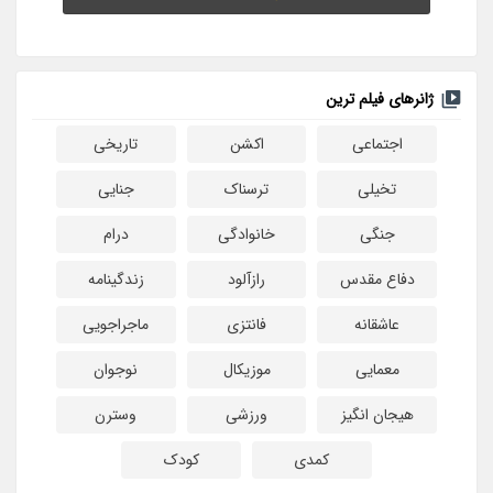
ژانرهای فیلم ترین
اجتماعی
اکشن
تاریخی
تخیلی
ترسناک
جنایی
جنگی
خانوادگی
درام
دفاع مقدس
رازآلود
زندگینامه
عاشقانه
فانتزی
ماجراجویی
معمایی
موزیکال
نوجوان
هیجان انگیز
ورزشی
وسترن
کمدی
کودک