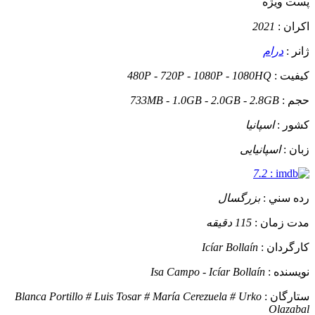
پست ويژه
اکران :
2021
ژانر :
درام
کيفيت :
480P - 720P - 1080P - 1080HQ
حجم :
733MB - 1.0GB - 2.0GB - 2.8GB
کشور :
اسپانیا
زبان :
اسپانیایی
7.2
:
رده سني :
بزرگسال
مدت زمان :
115 دقیقه
کارگردان :
Icíar Bollaín
نويسنده :
Isa Campo - Icíar Bollaín
ستارگان :
Blanca Portillo # Luis Tosar # María Cerezuela # Urko
Olazabal