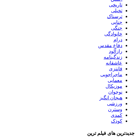
تاریخی
تخیلی
ترسناک
جنایی
جنگی
خانوادگی
درام
دفاع مقدس
رازآلود
زندگینامه
عاشقانه
فانتزی
ماجراجویی
معمایی
موزیکال
نوجوان
هیجان انگیز
ورزشی
وسترن
کمدی
کودک
جدیدترین های فیلم ترین