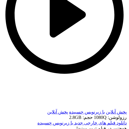
t
t
پخش آنلاین
با زیرنویس چسبیده
پخش آنلاین
رزولوشن: 1080Q
حجم: 2.8GB
دانلود فیلم های خارجی جدید با زیرنویس چسبیده
همچنين در فيلم ترين ببينيد!