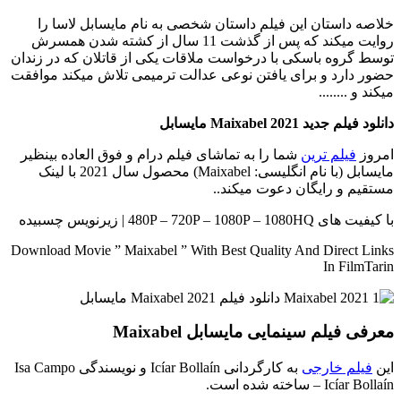
خلاصه داستان
این فیلم داستان شخصی به نام مایسابل لاسا را
روایت میکند که پس از گذشت 11 سال از کشته شدن همسرش
توسط گروه باسکی با درخواست ملاقات یکی از قاتلان که در زندان
حضور دارد و برای یافتن نوعی عدالت ترمیمی تلاش میکند موافقت
میکند و ........
دانلود فیلم جدید Maixabel 2021 مایسابل
امروز
فیلم ترین
شما را به تماشای فیلم درام و فوق العاده بینظیر
مایسابل (با نام انگلیسی: Maixabel) محصول سال 2021 با لینک
مستقیم و رایگان دعوت میکند..
با کیفیت های 480P – 720P – 1080P – 1080HQ | زیرنویس چسبیده
Download Movie ” Maixabel ” With Best Quality And Direct Links
In FilmTarin
معرفی فیلم سینمایی مایسابل Maixabel
این
فیلم خارجی
به کارگردانی Icíar Bollaín و نویسندگی Isa Campo
– Icíar Bollaín ساخته شده است.