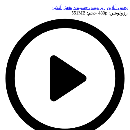
پخش آنلاین
زیرنویس چسبیده
پخش آنلاین
رزولوشن: 480p
حجم: 551MB