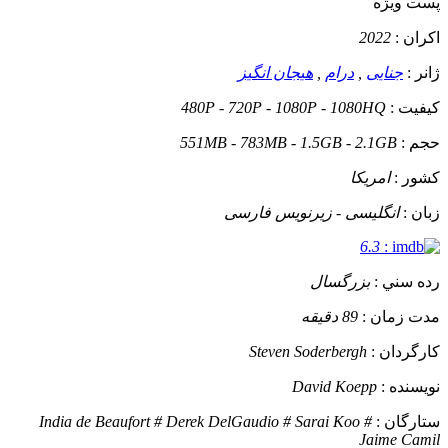
پست ويژه
اکران :
2022
ژانر :
جنایی
,
درام
,
هیجان انگیز
کيفيت :
480P - 720P - 1080P - 1080HQ
حجم :
551MB - 783MB - 1.5GB - 2.1GB
کشور :
امریکا
زبان :
انگلیسی - زیرنویس فارسی
6.3
:
رده سني :
بزرگسال
مدت زمان :
89 دقیقه
کارگردان :
Steven Soderbergh
نويسنده :
David Koepp
ستارگان :
India de Beaufort # Derek DelGaudio # Sarai Koo #
Jaime Camil