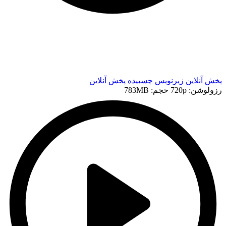
t
t
پخش آنلاین
زیرنویس چسبیده
پخش آنلاین
رزولوشن: 720p
حجم: 783MB