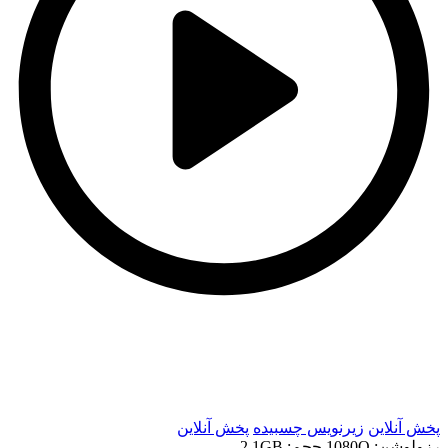
t
t
پخش آنلاین
زیرنویس چسبیده
پخش آنلاین
رزولوشن: 1080Q
حجم: 2.1GB