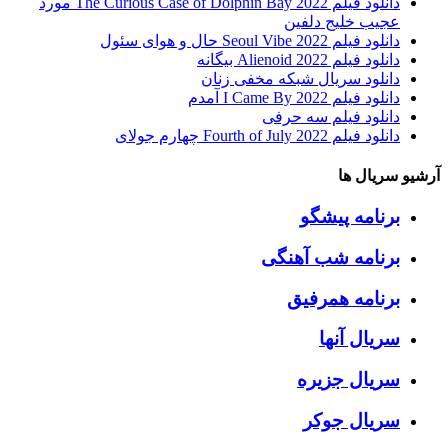
دانلود فیلم The Curious Case of Dolphin Bay 2022 مورد
عجیب خلیج دلفین
دانلود فیلم Seoul Vibe 2022 حال و هوای سئول
دانلود فیلم Alienoid 2022 بیگانه
دانلود سریال شبکه مخفی زنان
دانلود فیلم I Came By 2022 آمدم
دانلود فیلم سه حرفی
دانلود فیلم Fourth of July 2022 چهارم جولای
آرشیو سریال ها
برنامه پیشگو
برنامه شب آهنگی
برنامه همرفیق
سریال آنها
سریال جزیره
سریال جوکر