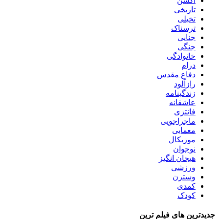
اکشن
تاریخی
تخیلی
ترسناک
جنایی
جنگی
خانوادگی
درام
دفاع مقدس
رازآلود
زندگینامه
عاشقانه
فانتزی
ماجراجویی
معمایی
موزیکال
نوجوان
هیجان انگیز
ورزشی
وسترن
کمدی
کودک
جدیدترین های فیلم ترین