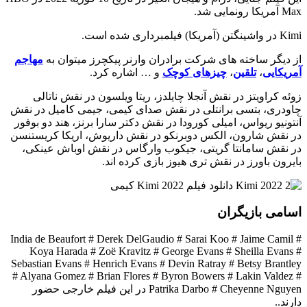
Max آمریکا رونمایی شد.
Kimi در واشینگتن (آمریکا) فیلمبرداری شده است.
از دیگر ساخته های شرکت برادران وارنر پیکچرز میتوان به
مهاجم
آمریکایی
،
تلقین
،
چیزهای کوچک
و … اشاره کرد.
زوئه کراویتز در نقش آنجلا چایلدز، ریتا ویلسون در نقش ناتالی
چاودری، بتسی برانتلی در نقش صدای کیمی، جیمی کامیل در نقش
آنتونیو ریواس، امیلی کورودا در نقش دکتر سارا برنز، هند دو بوفور
در نقش شارون، الکس دوبرنکو در نقش داریوش، اریکا کریستنسن
در نقش سامانتا گریتی، جیکوب وارگاس در نقش اوباش عینکی،
بایرون باورز در نقش تری هیوز بازی کرده اند.
اسامی بازیگران
India de Beaufort # Derek DelGaudio # Sarai Koo # Jaime Camil #
Koya Harada # Zoë Kravitz # George Evans # Sheilla Evans #
Sebastian Evans # Henrich Evans # Devin Ratray # Betsy Brantley
# Alyana Gomez # Brian Flores # Byron Bowers # Lakin Valdez #
Patrika Darbo # Cheyenne Nguyen در این فیلم خارجی حضور
دارند..