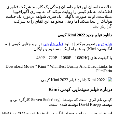
خلاصه داستان
این فیلم داستان زندگی یک کارمند شرکت فناوری
اطلاعات به نام کیمی را روایت میکند که به بیماری آگورافوبیا
مبتلاست. او به صورت ناگهانی یک سری شواهد درمورد یک جنایت
هولناک را پیدا میکند اما وقتی میخواهد این اتفاق را به شرکت
گزارش دهد ........
دانلود فیلم جدید Kimi 2022 کیمی
فیلم ترین
تقدیم میکند | دانلود
فیلم خارجی
درام و جنایی کیمی {به
انگلیسی: Kimi} به همراه لینک مستقیم و رایگان..
با کیفیت های 480P – 720P – 1080P – 1080HQ
Download Movie ” Kimi ” With Best Quality And Direct Links In
FilmTarin
درباره فیلم سینمایی کیمی Kimi
کیمی نام اثری است که توسط Steven Soderbergh کارگردانی و
توسط David Koepp نوشته شده است.
این فیلم جنایی، درام و هیجان انگیز در تاریخ 10 فوریه 2022 در HBO