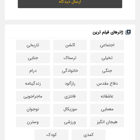
ژانرهای فیلم ترین
اجتماعی
اکشن
تاریخی
تخیلی
ترسناک
جنایی
جنگی
خانوادگی
درام
دفاع مقدس
رازآلود
زندگینامه
عاشقانه
فانتزی
ماجراجویی
معمایی
موزیکال
نوجوان
هیجان انگیز
ورزشی
وسترن
کمدی
کودک