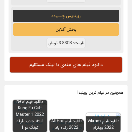
زیرنویس چسبیده
پخش آنلاین
قيمت: 3.83GB تومان
دانلود فیلم های هندی با لینک مستقیم
همچنين در فيلم ترين ببينيد!
دانلود فیلم New
Kung Fu Cult
Master 1 2022
دانلود فیلم Vikram
دانلود فیلم All Hail
استاد جدید فرقه
2022 ویکرام
2022 زنده باد
کونگ فو 1