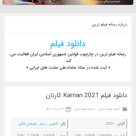
درباره رسانه فيلم ترين
دانلود فیلم
رسانه فیلم ترین در چارچوب قوانین جمهوری اسلامی ایران فعالیت می
کند.
« ثبت شده در ستاد ساماندهی سایت های ایرانی »
دانلود فیلم Karnan 2021 کارنان
دانلود فیلم خارجی
دانلود فیلم هندی
۳۰ خرداد ۱۴۰۰
اکران :
2021
ژانر :
اکشن
,
درام
,
هیجان انگیز
کيفيت :
480P - 720P - 1080P - 1080HQ
حجم :
1002MB - 1.43GB - 2.79GB - 3.83GB