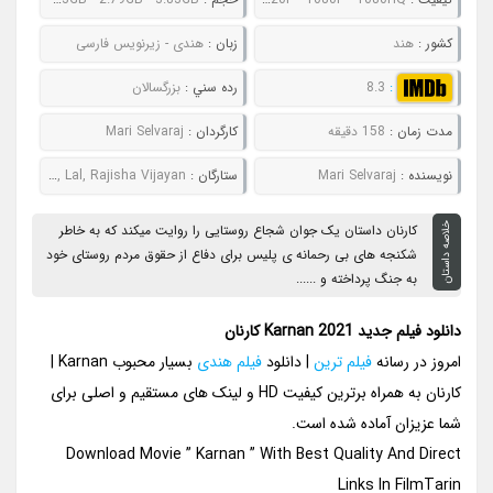
کشور :
هند
زبان :
هندی - زیرنویس فارسی
:
8.3
رده سني :
بزرگسالان
مدت زمان :
158 دقیقه
کارگردان :
Mari Selvaraj
نويسنده :
Mari Selvaraj
ستارگان :
Dhanush, Lal, Rajisha Vijayan
خلاصه داستان
کارنان داستان یک جوان شجاع روستایی را روایت میکند که به خاطر
شکنجه های بی رحمانه ی پلیس برای دفاع از حقوق مردم روستای خود
به جنگ پرداخته و ......
دانلود فیلم جدید Karnan 2021 کارنان
امروز در رسانه
فیلم ترین
| دانلود
فیلم هندی
بسیار محبوب Karnan |
کارنان به همراه برترین کیفیت HD و لینک های مستقیم و اصلی برای
شما عزیزان آماده شده است.
Download Movie ” Karnan ” With Best Quality And Direct
Links In FilmTarin