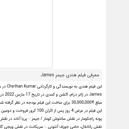
معرفی فیلم هندی جیمز James
این فیلم هندی به نویسندگی و کارگردانی Chethan Kumar در سال 2022 ساخته شده است.
James در ژانر درام، اکشن و کمدی در تاریخ 17 مارس 2022 در هندوستان منتشر شده است.
مبلغ ₹30,000,000 برای ساخت این فیلم بودجه در نظر گرفته شده است.
این فیلم در عرض 4 روز پس از اکران 100 کرور فروخت و دومین فیلم پرفروش کانادایی در زمان اکران شد.
پونه راجکومار در نقش سانتوش کومار / جیمز :: پریا آناند در نقش
نقش راتانلال، حامی جوزف آنتونی :: سریکانث در نقش ویجی گایاکوا