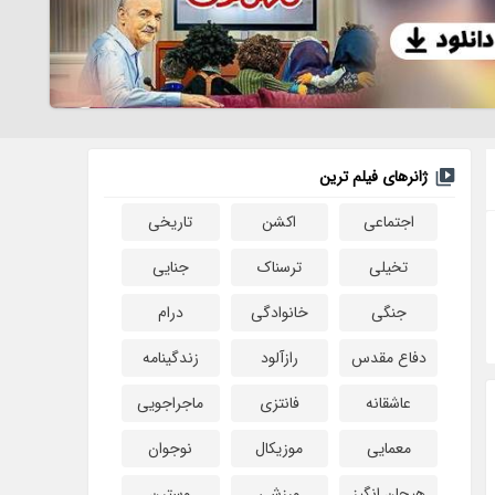
ژانرهای فیلم ترین
اجتماعی
اکشن
تاریخی
تخیلی
ترسناک
جنایی
جنگی
خانوادگی
درام
دفاع مقدس
رازآلود
زندگینامه
عاشقانه
فانتزی
ماجراجویی
معمایی
موزیکال
نوجوان
هیجان انگیز
ورزشی
وسترن