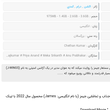
ژانر :
اکشن
,
درام
,
کمدی
حجم :
975MB - 1.4GB - 2.6GB - 3.6GB
زبان :
انگلیسی
رده سني :
بزرگسالان
کارگردان :
Chethan Kumar
ستارگان :
Puneeth Rajkumar # Priya Anand # Meka Srikanth # Anu Prabhakar
این فیلم هندی داستان زندگی شخصی به نام سانتوش کومار با نام مستعار جیمز را روایت میکند که به عنوان مدیر در یک آژانس امنیتی به نام (J-WINGS)
ر قدرتمند و دلالانی روبرو میشود که ........
فوق العاده جذاب و تماشایی جیمز (با نام انگلیسی: James) محصول سال 2022 با لینک
Download Movie ” J