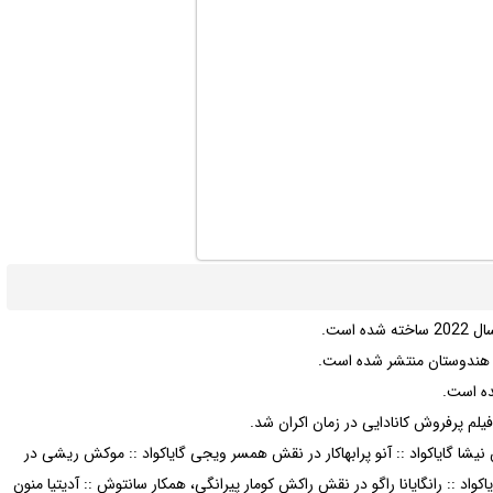
 نیشا گایاکواد :: آنو پرابهاکار در نقش همسر ویجی گایاکواد :: موکش ریشی در
د :: رانگایانا راگو در نقش راکش کومار پیرانگی، همکار سانتوش :: آدیتیا منون