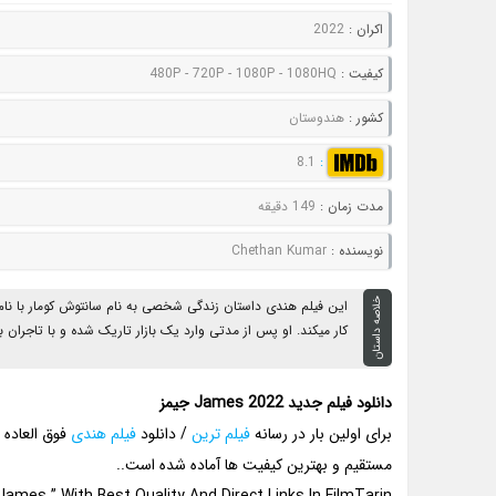
اکران :
2022
کيفيت :
480P - 720P - 1080P - 1080HQ
کشور :
هندوستان
8.1
:
مدت زمان :
149 دقیقه
نويسنده :
Chethan Kumar
خلاصه داستان
کار میکند. او پس از مدتی وارد یک بازار تاریک شده و با تاجران بسیا
دانلود فیلم جدید James 2022 جیمز
برای اولین بار در رسانه
فیلم ترین
/ دانلود
فیلم هندی
مستقیم و بهترین کیفیت ها آماده شده است..
ames ” With Best Quality And Direct Links In FilmTarin