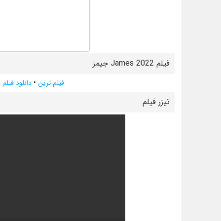
فیلم James 2022 جیمز
فیلم ترین
•
دانلود فیلم
تيزر فيلم