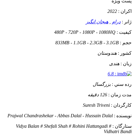
پست ويژه
اکران :
2022
ژانر :
درام
,
هیجان انگیز
کيفيت :
480P - 720P - 1080P - 1080HQ
حجم :
833MB - 1.1GB - 2.3GB - 3.1GB
کشور :
هندوستان
زبان :
هندی
6.8
:
رده سني :
بزرگسال
مدت زمان :
126 دقیقه
کارگردان :
Suresh Triveni
نويسنده :
Prajwal Chandrashekar - Abbas Dalal - Hussain Dalal
ستارگان :
Vidya Balan # Shefali Shah # Rohini Hattangadi #
Vidhatri Bandi