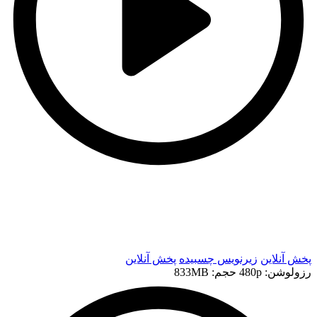
t
t
پخش آنلاین
زیرنویس چسبیده
پخش آنلاین
رزولوشن: 480p
حجم: 833MB