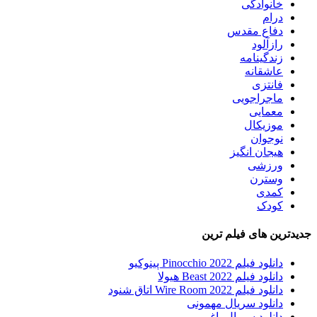
خانوادگی
درام
دفاع مقدس
رازآلود
زندگینامه
عاشقانه
فانتزی
ماجراجویی
معمایی
موزیکال
نوجوان
هیجان انگیز
ورزشی
وسترن
کمدی
کودک
جدیدترین های فیلم ترین
دانلود فیلم Pinocchio 2022 پینوکیو
دانلود فیلم Beast 2022 هیولا
دانلود فیلم Wire Room 2022 اتاق شنود
دانلود سریال مهمونی
دانلود سریال یاغی