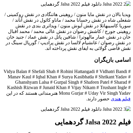
ویدیا بالان در نقش مایا منون / روهینی هاتنگادی در نقش روکمینی /
شفعلی شاه در نقش رخسانا محمد / ماناو کائول در نقش آناند /
سوریا کاسیبهاتلا در نقش آیوش منون / ویداتری بندی در نقش
روهینی جورج / کاشش رضوان در نقش عالی محمد / محمد اقبال
خان در نقش عمار مالهوترا / شافین پاتل در نقش عماد / جنید خان
در نقش رضوان / غانشیام لالسا در نقش پرادیپ / گورپال سینگ در
نقش قاضی گولاتی به ایفای نقش پرداخته اند.
اسامی بازیگران
Vidya Balan # Shefali Shah # Rohini Hattangadi # Vidhatri Bandi #
Manav Kaul # Iqbal Khan # Surya Kasibhatla # Shrikant Yadav #
Ghanshyam Lalsa # Gurpal Singh # Shafeen Patel # Sharad #
Kashish Rizwan # Junaid Khan # Vijay Nikam # Trushant Ingle #
Monu Gurjar # Uday Vir Singh Yadav هنرمندانی هستند که در این
فیلم هندی
حضور دارند.
فیلم Jalsa 2022 گردهمایی