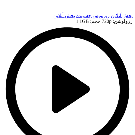
t
پخش آنلاین
زیرنویس چسبیده
پخش آنلاین
رزولوشن: 720p
حجم: 1.1GB