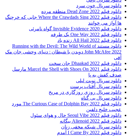
دانلود سریال خون سرد
دانلود فیلم 2022 Dead Zone منطقه مرده
دانلود فیلم Where the Crawdads Sing 2022 جایی که خرچنگ
ها آواز می خوانند
دانلود فیلم 2020 Invisible Evidence گواه نامرئی
دانلود فیلم One Way 2022 یک طرفه
دانلود فیلم All Hail 2022 زنده باد
دانلود مستند Running with the Devil: The Wild World of
John McAfee 2022 دویدن با شیطان : دنیای وحشی جان مک
آفی
دانلود فیلم Dhaakad 2022 جان سخت
دانلود فیلم Marcel the Shell with Shoes On 2021 مارسل
صدف کفش به پا
دانلود سریال نوبت لیلی
دانلود سریال آفتاب پرست
دانلود سریال روزی روزگاری در مریخ
دانلود سریال بی گناه
دانلود فیلم The Curious Case of Dolphin Bay 2022 مورد
عجیب خلیج دلفین
دانلود فیلم Seoul Vibe 2022 حال و هوای سئول
دانلود فیلم Alienoid 2022 بیگانه
دانلود سریال شبکه مخفی زنان
دانلود فیلم I Came By 2022 آمدم