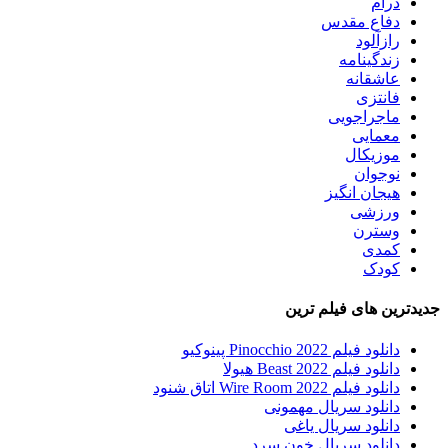
درام
دفاع مقدس
رازآلود
زندگینامه
عاشقانه
فانتزی
ماجراجویی
معمایی
موزیکال
نوجوان
هیجان انگیز
ورزشی
وسترن
کمدی
کودک
جدیدترین های فیلم ترین
دانلود فیلم Pinocchio 2022 پینوکیو
دانلود فیلم Beast 2022 هیولا
دانلود فیلم Wire Room 2022 اتاق شنود
دانلود سریال مهمونی
دانلود سریال یاغی
دانلود سریال خون سرد