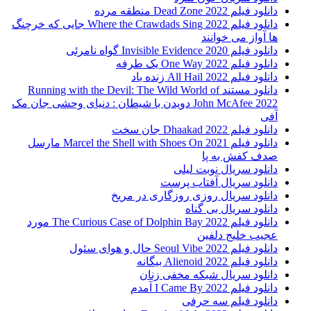
دانلود فیلم 2022 Dead Zone منطقه مرده
دانلود فیلم Where the Crawdads Sing 2022 جایی که خرچنگ
ها آواز می خوانند
دانلود فیلم 2020 Invisible Evidence گواه نامرئی
دانلود فیلم One Way 2022 یک طرفه
دانلود فیلم All Hail 2022 زنده باد
دانلود مستند Running with the Devil: The Wild World of
John McAfee 2022 دویدن با شیطان : دنیای وحشی جان مک
آفی
دانلود فیلم Dhaakad 2022 جان سخت
دانلود فیلم Marcel the Shell with Shoes On 2021 مارسل
صدف کفش به پا
دانلود سریال نوبت لیلی
دانلود سریال آفتاب پرست
دانلود سریال روزی روزگاری در مریخ
دانلود سریال بی گناه
دانلود فیلم The Curious Case of Dolphin Bay 2022 مورد
عجیب خلیج دلفین
دانلود فیلم Seoul Vibe 2022 حال و هوای سئول
دانلود فیلم Alienoid 2022 بیگانه
دانلود سریال شبکه مخفی زنان
دانلود فیلم I Came By 2022 آمدم
دانلود فیلم سه حرفی