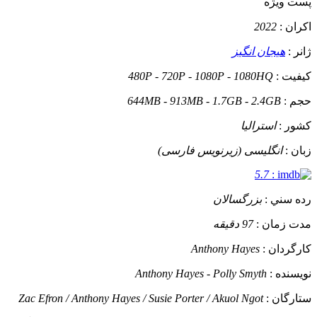
پست ويژه
اکران :
2022
ژانر :
هیجان انگیز
کيفيت :
480P - 720P - 1080P - 1080HQ
حجم :
644MB - 913MB - 1.7GB - 2.4GB
کشور :
استرالیا
زبان :
انگلیسی (زیرنویس فارسی)
5.7
:
رده سني :
بزرگسالان
مدت زمان :
97 دقیقه
کارگردان :
Anthony Hayes
نويسنده :
Anthony Hayes - Polly Smyth
ستارگان :
Zac Efron / Anthony Hayes / Susie Porter / Akuol Ngot