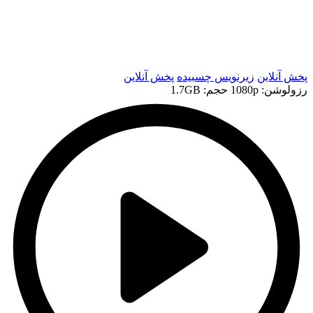
t
t
پخش آنلاین
زیرنویس چسبیده
پخش آنلاین
رزولوشن: 1080p
حجم: 1.7GB