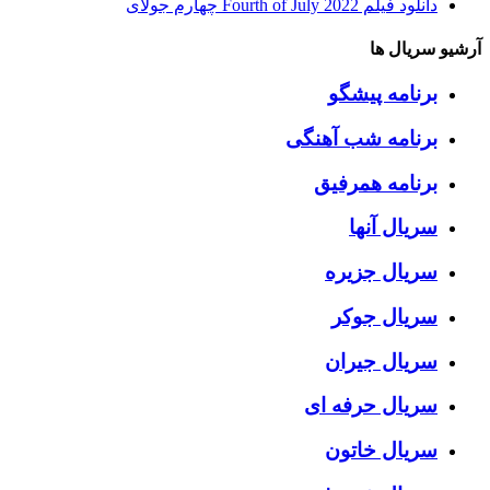
دانلود فیلم Fourth of July 2022 چهارم جولای
آرشیو سریال ها
برنامه پیشگو
برنامه شب آهنگی
برنامه همرفیق
سریال آنها
سریال جزیره
سریال جوکر
سریال جیران
سریال حرفه ای
سریال خاتون