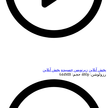
t
t
پخش آنلاین
زیرنویس چسبیده
پخش آنلاین
رزولوشن: 480p
حجم: 644MB