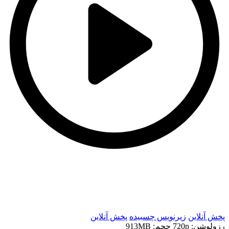
t
t
پخش آنلاین
زیرنویس چسبیده
پخش آنلاین
رزولوشن: 720p
حجم: 913MB