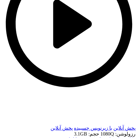
t
t
پخش آنلاین
با زیرنویس چسبیده
پخش آنلاین
رزولوشن: 1080Q
حجم: 3.1GB