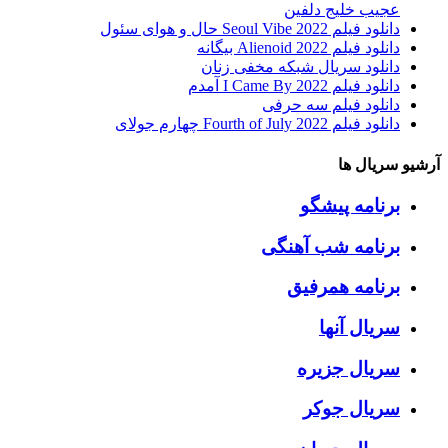
عجیب خلیج دلفین
دانلود فیلم Seoul Vibe 2022 حال و هوای سئول
دانلود فیلم Alienoid 2022 بیگانه
دانلود سریال شبکه مخفی زنان
دانلود فیلم I Came By 2022 آمدم
دانلود فیلم سه حرفی
دانلود فیلم Fourth of July 2022 چهارم جولای
آرشیو سریال ها
برنامه پیشگو
برنامه شب آهنگی
برنامه همرفیق
سریال آنها
سریال جزیره
سریال جوکر