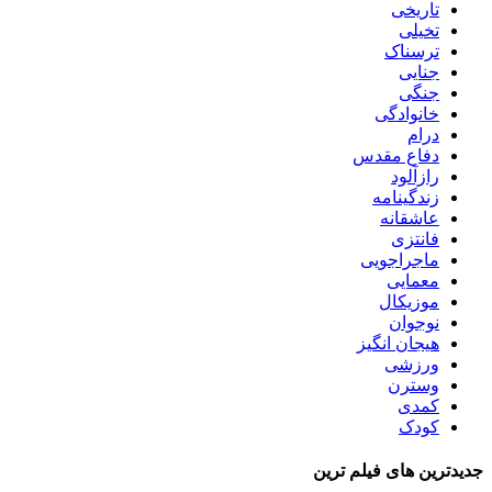
تاریخی
تخیلی
ترسناک
جنایی
جنگی
خانوادگی
درام
دفاع مقدس
رازآلود
زندگینامه
عاشقانه
فانتزی
ماجراجویی
معمایی
موزیکال
نوجوان
هیجان انگیز
ورزشی
وسترن
کمدی
کودک
جدیدترین های فیلم ترین