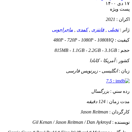
۱۷ دی ۱۴۰۰
پست ويژه
اکران :
2021
ژانر :
تخیلی
,
فانتزی
,
کمدی
,
ماجراجویی
کيفيت :
480P - 720P - 1080P - 1080HQ
حجم :
815MB - 1.1GB - 2.2GB - 3.1GB
کشور :
آمریکا - کانادا
زبان :
انگلیسی - زیرنویس فارسی
7.5
:
رده سني :
بزرگسال
مدت زمان :
124 دقیقه
کارگردان :
Jason Reitman
نويسنده :
Gil Kenan / Jason Reitman / Dan Aykroyd