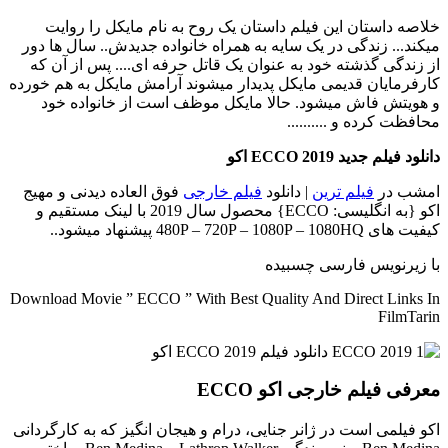
خلاصه داستان
این فیلم داستان یک روح به نام مایکل را روایت
میکند... زندگی در یک سایه به همراه خانواده جدیدش.. سال ها دور
از زندگی گذشته خود به عنوان یک قاتل حرفه ای.... پس از آن که
کارفرمایان قدیمی مایکل پدیدار میشوند آرامش مایکل به هم خورده
و هویتش فاش میشود. حالا مایکل موظف است از خانواده خود
محافظت کرده و ..........
دانلود فیلم جدید ECCO 2019 اکو
امشب در
فیلم ترین
| دانلود
فیلم خارجی
فوق العاده دیدنی و مهیج
اکو {به انگلیسی: ECCO} محصول سال 2019 با لینک مستقیم و
کیفیت های 480P – 720P – 1080P – 1080HQ پیشنهاد میشود..
با زیرنویس فارسی چسبیده
Download Movie ” ECCO ” With Best Quality And Direct Links In
FilmTarin
معرفی فیلم خارجی اکو ECCO
اکو فیلمی است در ژانر جنایی، درام و هیجان انگیز که به کارگردانی