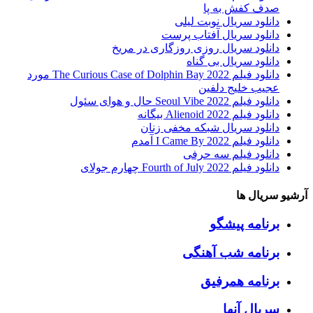
صدف کفش به پا
دانلود سریال نوبت لیلی
دانلود سریال آفتاب پرست
دانلود سریال روزی روزگاری در مریخ
دانلود سریال بی گناه
دانلود فیلم The Curious Case of Dolphin Bay 2022 مورد
عجیب خلیج دلفین
دانلود فیلم Seoul Vibe 2022 حال و هوای سئول
دانلود فیلم Alienoid 2022 بیگانه
دانلود سریال شبکه مخفی زنان
دانلود فیلم I Came By 2022 آمدم
دانلود فیلم سه حرفی
دانلود فیلم Fourth of July 2022 چهارم جولای
آرشیو سریال ها
برنامه پیشگو
برنامه شب آهنگی
برنامه همرفیق
سریال آنها