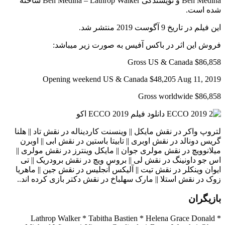
Ben Medina و نویسندگی Ben Medina – Lathrop Walker ساخته
شده است.
این فیلم در تاریخ 9 آگوست 2019 منتشر شد.
فروش این اثر در باکس آفیس به صورت زیر میباشد:
Gross US & Canada $86,858
Opening weekend US & Canada $48,205 Aug 11, 2019
Gross worldwide $86,858
لتروپ واکر در نقش مایکل || وینسنت کاردیناله در نقش تاد || هلنا
گریس دونالد در نقش اوبری || تابیتا باستین در نقش ابی || اوبرن
میلانوویچ در نقش مولری جوان || مایکل وینترز در نقش مولری ||
اس جو داونینگ در نقش لی || بروس ویچ در نقش برودریک || تی
ایوان وینکلر در نقش تیت || آلیکس آنجلیس در نقش جین || ماهریا
زوک در نقش استلا || مارک سهلباخ در نقش دکتر بازی کرده اند..
بازیگران
Lathrop Walker * Tabitha Bastien * Helena Grace Donald *