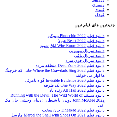
وسترن
کمدی
کودک
جدیدترین های فیلم ترین
دانلود فیلم Pinocchio 2022 پینوکیو
دانلود فیلم Beast 2022 هیولا
دانلود فیلم Wire Room 2022 اتاق شنود
دانلود سریال مهمونی
دانلود سریال یاغی
دانلود سریال خون سرد
دانلود فیلم 2022 Dead Zone منطقه مرده
دانلود فیلم Where the Crawdads Sing 2022 جایی که خرچنگ
ها آواز می خوانند
دانلود فیلم 2020 Invisible Evidence گواه نامرئی
دانلود فیلم One Way 2022 یک طرفه
دانلود فیلم All Hail 2022 زنده باد
دانلود مستند Running with the Devil: The Wild World of
John McAfee 2022 دویدن با شیطان : دنیای وحشی جان مک
آفی
دانلود فیلم Dhaakad 2022 جان سخت
دانلود فیلم Marcel the Shell with Shoes On 2021 مارسل