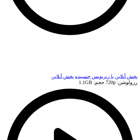
t
t
پخش آنلاین
با زیرنویس چسبیده
پخش آنلاین
رزولوشن: 720p
حجم: 1.1GB