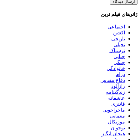
ژانرهای فیلم ترین
اجتماعی
اکشن
تاریخی
تخیلی
ترسناک
جنایی
جنگی
خانوادگی
درام
دفاع مقدس
رازآلود
زندگینامه
عاشقانه
فانتزی
ماجراجویی
معمایی
موزیکال
نوجوان
هیجان انگیز
ورزشی