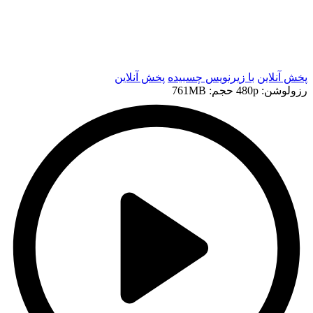
t
t
پخش آنلاین
با زیرنویس چسبیده
پخش آنلاین
رزولوشن: 480p
حجم: 761MB