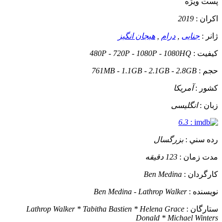
پست ويژه
اکران :
2019
ژانر :
جنایی
,
درام
,
هیجان انگیز
کيفيت :
480P - 720P - 1080P - 1080HQ
حجم :
761MB - 1.1GB - 2.1GB - 2.8GB
کشور :
آمریکا
زبان :
انگلیسی
6.3
:
رده سني :
بزرگسال
مدت زمان :
123 دقیقه
کارگردان :
Ben Medina
نويسنده :
Ben Medina - Lathrop Walker
ستارگان :
Lathrop Walker * Tabitha Bastien * Helena Grace
Donald * Michael Winters