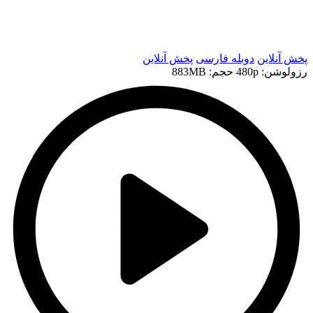
t
t
پخش آنلاین
دوبله فارسی
پخش آنلاین
رزولوشن: 480p
حجم: 883MB