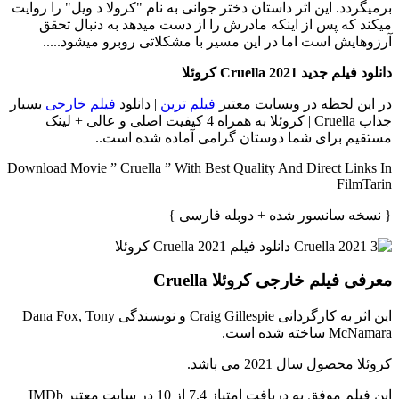
برمیگردد. این اثر داستان دختر جوانی به نام "کرولا د ویل" را روایت
میکند که پس از اینکه مادرش را از دست میدهد به دنبال تحقق
آرزوهایش است اما در این مسیر با مشکلاتی روبرو میشود.....
دانلود فیلم جدید Cruella 2021 کروئلا
در این لحظه در وبسایت معتبر
فیلم ترین
| دانلود
فیلم خارجی
بسیار
جذاب Cruella | کروئلا به همراه 4 کیفیت اصلی و عالی + لینک
مستقیم برای شما دوستان گرامی آماده شده است..
Download Movie ” Cruella ” With Best Quality And Direct Links In
FilmTarin
{ نسخه سانسور شده + دوبله فارسی }
معرفی فیلم خارجی کروئلا Cruella
این اثر به کارگردانی Craig Gillespie و نویسندگی Dana Fox, Tony
McNamara ساخته شده است.
کروئلا محصول سال 2021 می باشد.
این فیلم موفق به دریافت امتیاز 7.4 از 10 در سایت معتبر IMDb