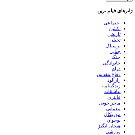
ژانرهای فیلم ترین
اجتماعی
اکشن
تاریخی
تخیلی
ترسناک
جنایی
جنگی
خانوادگی
درام
دفاع مقدس
رازآلود
زندگینامه
عاشقانه
فانتزی
ماجراجویی
معمایی
موزیکال
نوجوان
هیجان انگیز
ورزشی