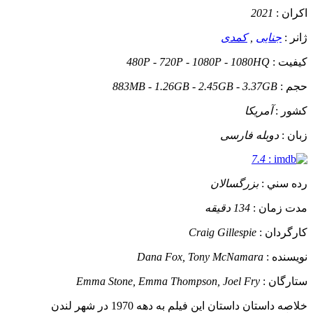
اکران :
2021
ژانر :
جنایی
,
کمدی
کيفيت :
480P - 720P - 1080P - 1080HQ
حجم :
883MB - 1.26GB - 2.45GB - 3.37GB
کشور :
آمریکا
زبان :
دوبله فارسی
7.4
:
رده سني :
بزرگسالان
مدت زمان :
134 دقیقه
کارگردان :
Craig Gillespie
نويسنده :
Dana Fox, Tony McNamara
ستارگان :
Emma Stone, Emma Thompson, Joel Fry
خلاصه داستان
داستان این فیلم به دهه 1970 در شهر لندن