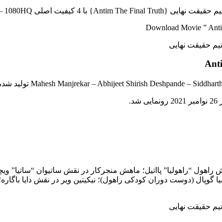
کیفیت اصلی 480P – 720P – 1080P – 1080HQ و لینک مستقیم..
Download Movie ” Antim
هول “راهولیا” پااتیل؛ ماهش منجرکار در نقش ساتیوان “ساتیا” ویچا
نیا گوپال (دوست دوران کودکی راهول)؛ نیکیتین ویر در نقش دایا باگاره