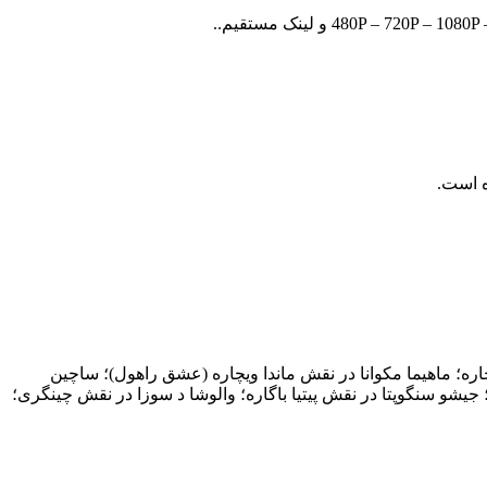
ره؛ ماهیما مکوانا در نقش ماندا ویچاره (عشق راهول)؛ ساچین
؛ جیشو سنگوپتا در نقش پیتیا باگاره؛ والوشا د سوزا در نقش چینگری؛