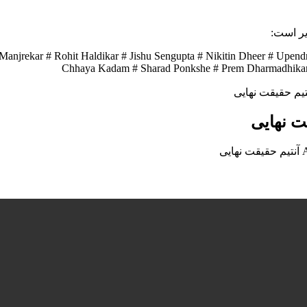
rekar # Rohit Haldikar # Jishu Sengupta # Nikitin Dheer # Upendr
Chhaya Kadam # Sharad Ponkshe # Prem Dharmadhikari