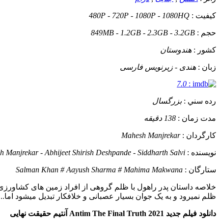
کيفيت :
480P - 720P - 1080P - 1080HQ
حجم :
849MB - 1.2GB - 2.3GB - 3.2GB
کشور :
هندوستان
زبان :
هندی - زیرنویس فارسی
7.0
:
رده سني :
بزرگسال
مدت زمان :
138 دقیقه
کارگردان :
Mahesh Manjrekar
نويسنده :
 Manjrekar - Abhijeet Shirish Deshpande - Siddharth Salvi
ستارگان :
Salman Khan # Aayush Sharma # Mahima Makwana
خلاصه داستان
پدر راهول با ظلم گروهی از افراد زمین های کشاورزی 
ظلم نمیرود و به یک جوان بسیار عصبانی و خلافکار تبدیل میشود اما....
دانلود فیلم جدید Antim The Final Truth 2021 آنتیم حقیقت نهایی