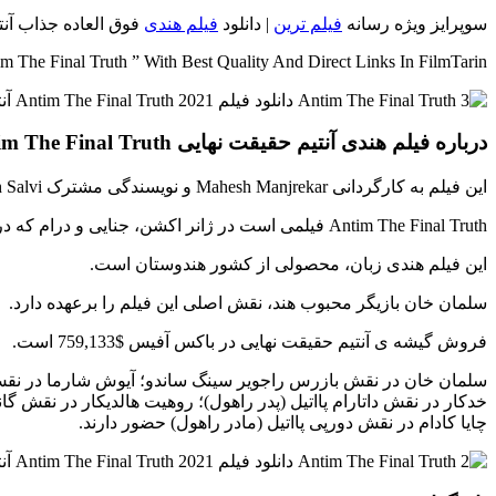
سوپرایز ویژه رسانه
فیلم ترین
| دانلود
فیلم هندی
فوق العاده جذاب آنتیم حقیقت نهایی {Antim The Final Truth} با 4 
 The Final Truth ” With Best Quality And Direct Links In FilmTarin
درباره فیلم هندی آنتیم حقیقت نهایی Antim The Final Truth
این فیلم به کارگردانی Mahesh Manjrekar و نویسندگی مشترک Mahesh Manjrekar – Abhijeet Shirish Deshpande – Siddharth Salvi تولید شده است.
Antim The Final Truth فیلمی است در ژانر اکشن، جنایی و درام که در 26 نوامبر 2021 رونمایی شد.
این فیلم هندی زبان، محصولی از کشور هندوستان است.
سلمان خان بازیگر محبوب هند، نقش اصلی این فیلم را برعهده دارد.
فروش گیشه ی آنتیم حقیقت نهایی در باکس آفیس $759,133 است.
سلمان خان در نقش بازرس راجویر سینگ ساندو؛ آیوش شارما در نقش را
خدکار در نقش داتارام پااتیل (پدر راهول)؛ روهیت هالدیکار در نقش گا
چایا کادام در نقش دورپی پااتیل (مادر راهول) حضور دارند.