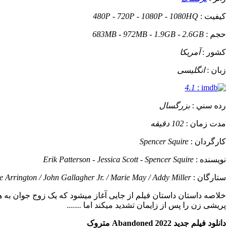
کيفيت :
480P - 720P - 1080P - 1080HQ
حجم :
683MB - 972MB - 1.9GB - 2.6GB
کشور :
آمریکا
زبان :
انگلیسی
4.1
:
رده سني :
بزرگسال
مدت زمان :
102 دقیقه
کارگردان :
Spencer Squire
نويسنده :
Erik Patterson - Jessica Scott - Spencer Squire
ستارگان :
e Arrington / John Gallagher Jr. / Marie May / Addy Miller
خلاصه داستان
داستان فیلم از جایی آغاز میشود که یک زوج جوان به ه
پریشی زن را پس از زایمان تشدید میکند اما .......
دانلود فیلم جدید Abandoned 2022 متروک