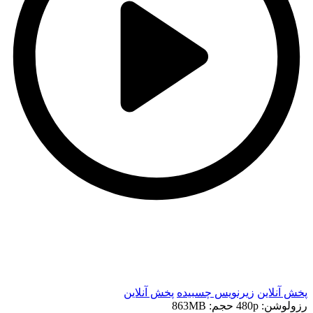
t
t
پخش آنلاین
زیرنویس چسبیده
پخش آنلاین
رزولوشن: 480p
حجم: 863MB