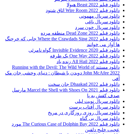
دانلود فیلم Beast 2022 هیولا
دانلود فیلم Wire Room 2022 اتاق شنود
دانلود سریال مهمونی
دانلود سریال یاغی
دانلود سریال خون سرد
دانلود فیلم 2022 Dead Zone منطقه مرده
دانلود فیلم Where the Crawdads Sing 2022 جایی که خرچنگ
ها آواز می خوانند
دانلود فیلم 2020 Invisible Evidence گواه نامرئی
دانلود فیلم One Way 2022 یک طرفه
دانلود فیلم All Hail 2022 زنده باد
دانلود مستند Running with the Devil: The Wild World of
John McAfee 2022 دویدن با شیطان : دنیای وحشی جان مک
آفی
دانلود فیلم Dhaakad 2022 جان سخت
دانلود فیلم Marcel the Shell with Shoes On 2021 مارسل
صدف کفش به پا
دانلود سریال نوبت لیلی
دانلود سریال آفتاب پرست
دانلود سریال روزی روزگاری در مریخ
دانلود سریال بی گناه
دانلود فیلم The Curious Case of Dolphin Bay 2022 مورد
عجیب خلیج دلفین