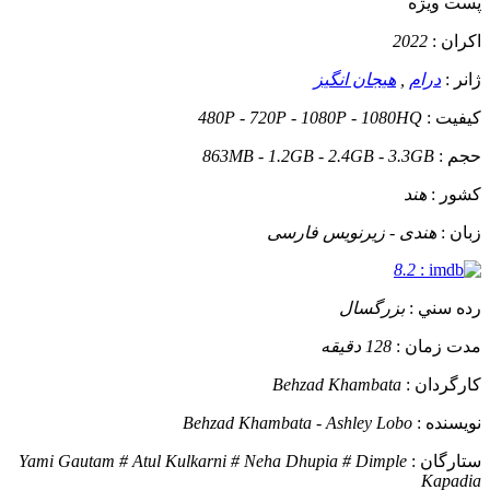
پست ويژه
اکران :
2022
ژانر :
درام
,
هیجان انگیز
کيفيت :
480P - 720P - 1080P - 1080HQ
حجم :
863MB - 1.2GB - 2.4GB - 3.3GB
کشور :
هند
زبان :
هندی - زیرنویس فارسی
8.2
:
رده سني :
بزرگسال
مدت زمان :
128 دقیقه
کارگردان :
Behzad Khambata
نويسنده :
Behzad Khambata - Ashley Lobo
ستارگان :
Yami Gautam # Atul Kulkarni # Neha Dhupia # Dimple
Kapadia