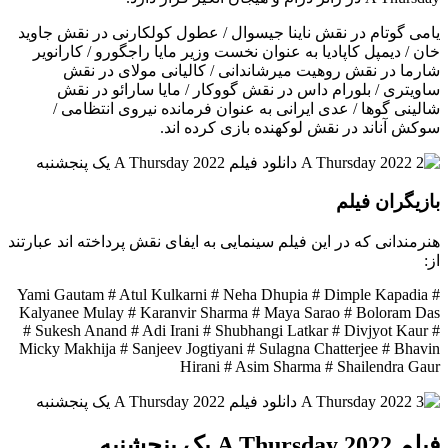
یامی گوتام در نقش ناینا جیسوال / عطول کولکارنی در نقش جاوید
خان / دیمپل کاپادیا به عنوان نخست وزیر مایا راجگورو / کارانویر
شارما در نقش روهیت میرشاندانی / کالیانی مولای در نقش
ساویتری / بلورام داس در نقش گووکار / مایا سارائو در نقش
شالینی گوها / عدی ایرانی به عنوان فرمانده نیروی انتظامی /
سوکش آناند در نقش لوکهنده بازی کرده اند.
بازیگران فیلم
هنرمندانی که در این فیلم سینمایی به ایفای نقش پرداخته اند عبارتند
از:
Yami Gautam # Atul Kulkarni # Neha Dhupia # Dimple Kapadia #
Kalyanee Mulay # Karanvir Sharma # Maya Sarao # Boloram Das
# Sukesh Anand # Adi Irani # Shubhangi Latkar # Divjyot Kaur #
Micky Makhija # Sanjeev Jogtiyani # Sulagna Chatterjee # Bhavin
Hirani # Asim Sharma # Shailendra Gaur
فیلم A Thursday 2022 یک پنجشنبه