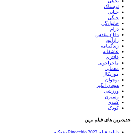
تخیلی
ترسناک
جنایی
جنگی
خانوادگی
درام
دفاع مقدس
رازآلود
زندگینامه
عاشقانه
فانتزی
ماجراجویی
معمایی
موزیکال
نوجوان
هیجان انگیز
ورزشی
وسترن
کمدی
کودک
جدیدترین های فیلم ترین
دانلود فیلم Pinocchio 2022 پینوکیو