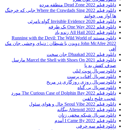
دانلود فیلم 2022 Dead Zone منطقه مرده
دانلود فیلم Where the Crawdads Sing 2022 جایی که خرچنگ
ها آواز می خوانند
دانلود فیلم 2020 Invisible Evidence گواه نامرئی
دانلود فیلم One Way 2022 یک طرفه
دانلود فیلم All Hail 2022 زنده باد
دانلود مستند Running with the Devil: The Wild World of
John McAfee 2022 دویدن با شیطان : دنیای وحشی جان مک
آفی
دانلود فیلم Dhaakad 2022 جان سخت
دانلود فیلم Marcel the Shell with Shoes On 2021 مارسل
صدف کفش به پا
دانلود سریال نوبت لیلی
دانلود سریال آفتاب پرست
دانلود سریال روزی روزگاری در مریخ
دانلود سریال بی گناه
دانلود فیلم The Curious Case of Dolphin Bay 2022 مورد
عجیب خلیج دلفین
دانلود فیلم Seoul Vibe 2022 حال و هوای سئول
دانلود فیلم Alienoid 2022 بیگانه
دانلود سریال شبکه مخفی زنان
دانلود فیلم I Came By 2022 آمدم
دانلود فیلم سه حرفی