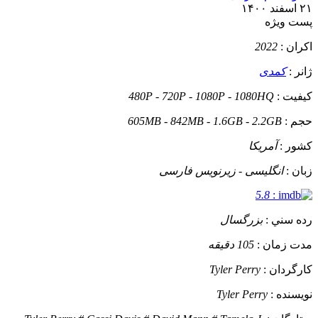
۲۱ اسفند ۱۴۰۰
پست ويژه
اکران :
2022
ژانر :
کمدی
کيفيت :
480P - 720P - 1080P - 1080HQ
حجم :
605MB - 842MB - 1.6GB - 2.2GB
کشور :
آمریکا
زبان :
انگلیسی - زیرنویس فارسی
5.8
:
رده سني :
بزرگسال
مدت زمان :
105 دقیقه
کارگردان :
Tyler Perry
نويسنده :
Tyler Perry