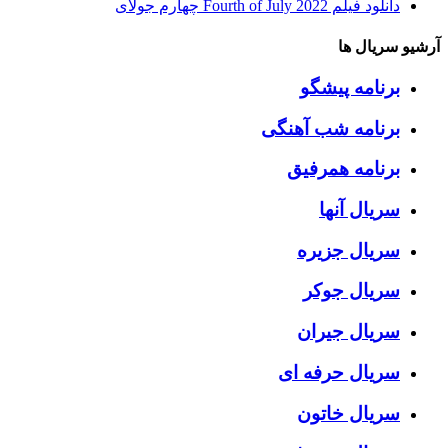
دانلود فیلم Fourth of July 2022 چهارم جولای
آرشیو سریال ها
برنامه پیشگو
برنامه شب آهنگی
برنامه همرفیق
سریال آنها
سریال جزیره
سریال جوکر
سریال جیران
سریال حرفه ای
سریال خاتون