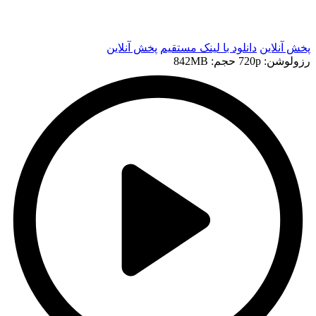
t
t
پخش آنلاین
دانلود با لينک مستقيم
پخش آنلاین
رزولوشن: 720p
حجم: 842MB