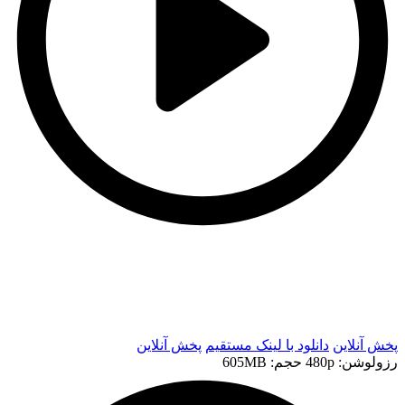
t
t
پخش آنلاین
دانلود با لينک مستقيم
پخش آنلاین
رزولوشن: 480p
حجم: 605MB