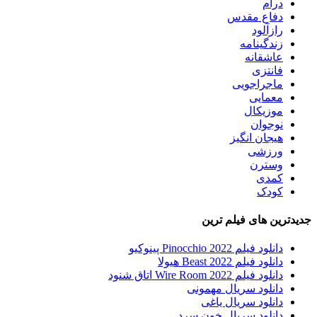
درام
دفاع مقدس
رازآلود
زندگینامه
عاشقانه
فانتزی
ماجراجویی
معمایی
موزیکال
نوجوان
هیجان انگیز
ورزشی
وسترن
کمدی
کودک
جدیدترین های فیلم ترین
دانلود فیلم Pinocchio 2022 پینوکیو
دانلود فیلم Beast 2022 هیولا
دانلود فیلم Wire Room 2022 اتاق شنود
دانلود سریال مهمونی
دانلود سریال یاغی
دانلود سریال خون سرد