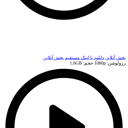
t
t
پخش آنلاین
دانلود با لينک مستقيم
پخش آنلاین
رزولوشن: 1080p
حجم: 1.6GB