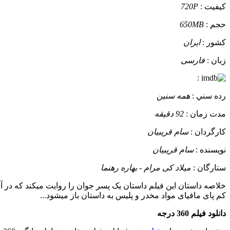
کيفيت :
720P
حجم :
650MB
کشور :
ایران
زبان :
فارسی
:
رده سني :
همه سنین
مدت زمان :
92 دقیقه
کارگردان :
سام قریبیان
نويسنده :
سام قریبیان
ستارگان :
میلاد کی مرام - بهاره رهنما
خلاصه داستان
کم پای مافیای مواد مخدر و پلیس به داستان باز میشود...
دانلود فیلم 360 درجه