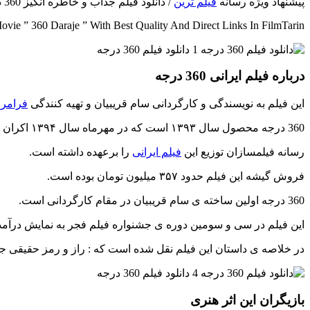
پیشنهاد ویژه رسانه
فیلم ترین
/ دانلود فیلم جذاب و خاطره انگیز 360 درجه با حضور میلاد کی مرام و
ie ” 360 Daraje ” With Best Quality And Direct Links In FilmTarin
درباره فیلم ایرانی 360 درجه
این فیلم به نویسندگی و کارگردانی سام قریبیان و تهیه کنندگی
فرامرز
360 درجه محصول سال ۱۳۹۳ است که در مهرماه سال ۱۳۹۴ اکران شده است.
رسانه فیلمسازان توزیع این
فیلم ایرانی
را برعهده داشته است.
فروش گیشه این فیلم حدود ۳۵۷ میلیون تومان بوده است.
360 درجه اولین ساخته ی سام قریبیان در مقام کارگردانی است.
این فیلم در سی و سومین دوره ی جشنواره فیلم فجر به نمایش درآمد
در خلاصه ی داستان این فیلم نقل شده است که : راز و رمز حقیقی 
بازیگران این اثر هنری