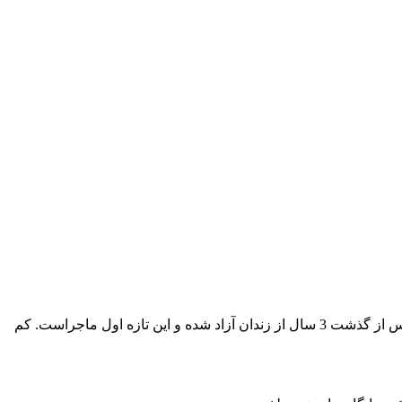
این فیلم داستان یک پسر جوان را روایت میکند که در آستانه ی ازدواج با همسرش به خاطر مواد مخدر به زندان می افتد. او پس از گذشت 3 سال از زندان آزاد شده و این تازه اول ماجراست. کم