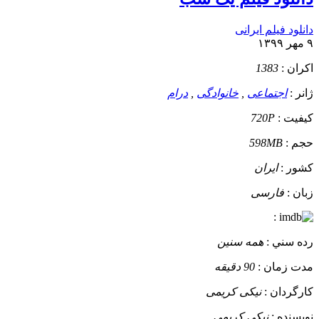
دانلود فیلم ایرانی
۹ مهر ۱۳۹۹
اکران :
1383
ژانر :
اجتماعی
,
خانوادگی
,
درام
کيفيت :
720P
حجم :
598MB
کشور :
ایران
زبان :
فارسی
:
رده سني :
همه سنین
مدت زمان :
90 دقیقه
کارگردان :
نیکی کریمی
نويسنده :
نیکی کریمی