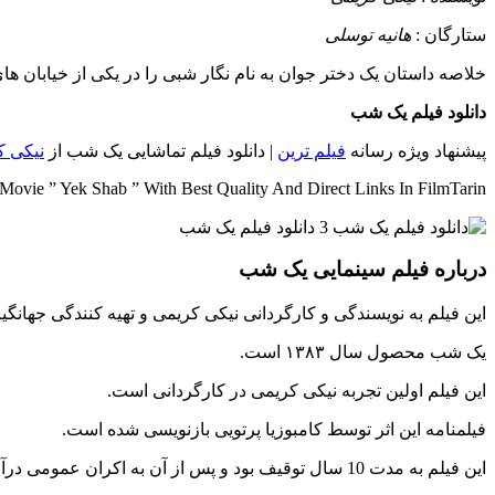
ستارگان :
هانیه توسلی
خلاصه داستان
یک دختر جوان به نام نگار شبی را در یکی از خیابان های تهران سپری میکند. در این شب با 3 مرد برخورد میکند ک
دانلود فیلم یک شب
پیشنهاد ویژه رسانه
فیلم ترین
| دانلود فیلم تماشایی یک شب از
نیکی ک
ovie ” Yek Shab ” With Best Quality And Direct Links In FilmTarin
درباره فیلم سینمایی یک شب
این فیلم به نویسندگی و کارگردانی نیکی کریمی و تهیه کنندگی جهان
یک شب محصول سال ۱۳۸۳ است.
این فیلم اولین تجربه نیکی کریمی در کارگردانی است.
فیلمنامه این اثر توسط کامبوزیا پرتویی بازنویسی شده است.
این فیلم به مدت 10 سال توقیف بود و پس از آن به اکران عمومی درآمد.