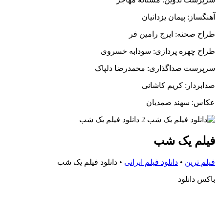
آهنگساز: پیمان یزدانیان
طراح صحنه: ایرج رامین فر
طراح چهره پردازی: سودابه خسروی
سرپرست صداگذاری: محمدرضا دلپاک
صدابردار: کریم کاشانی
عکاس: سهند صمدیان
فیلم یک شب
فیلم ترین
•
دانلود فیلم ایرانی
•
دانلود فیلم یک شب
باکس دانلود