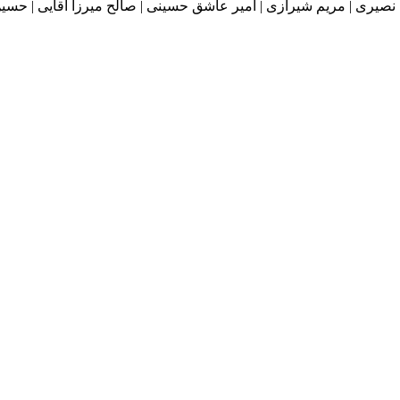
هان نصیری | مریم شیرازی | امیر عاشق حسینی | صالح میرزا آقایی | ح