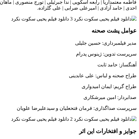
فاطمه معتمدآریا | رابعه اسکویی | ندا جبرئیلی | تورج منصوری | ما
احدی | حامد آزادی | امیرعلی ضرابی | علی گلزاده.
عوامل پشت صحنه
مدیر فیلمبرداری: حسین جلیلی
سرپرست تدوین: ژینوس پدرام
آهنگساز: حامد ثابت
طراح صحنه و لباس: علی عابدینی
طراح گریم: ایمان امیدواری
صدابردار: امین میرشکاری
سرپرست صداگذاری: فرمان فتحعلیان و سیدعلیرضا علویان
جوایز و افتخارات این اثر