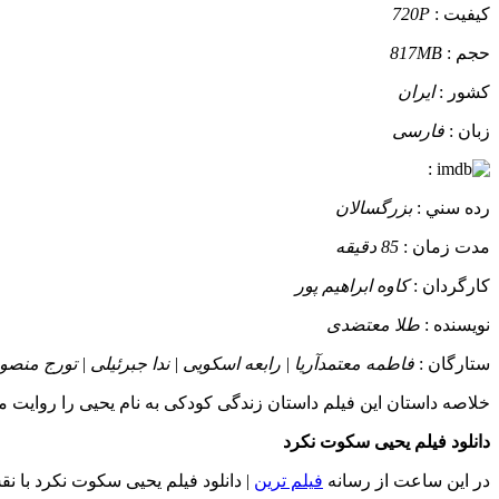
کيفيت :
720P
حجم :
817MB
کشور :
ایران
زبان :
فارسی
:
رده سني :
بزرگسالان
مدت زمان :
85 دقیقه
کارگردان :
کاوه ابراهیم پور
نويسنده :
طلا معتضدی
ستارگان :
فاطمه معتمدآریا | رابعه اسکویی | ندا جبرئیلی | تورج منص
خلاصه داستان
این فیلم داستان زندگی کودکی به نام یحیی را روایت 
دانلود فیلم یحیی سکوت نکرد
در این ساعت از رسانه
فیلم ترین
| دانلود فیلم یحیی سکوت نکرد با ن