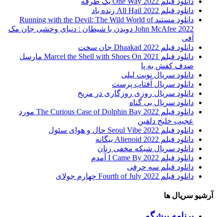
دانلود فیلم One Way 2022 یک طرفه
دانلود فیلم All Hail 2022 زنده باد
دانلود مستند Running with the Devil: The Wild World of
John McAfee 2022 دویدن با شیطان : دنیای وحشی جان مک
آفی
دانلود فیلم Dhaakad 2022 جان سخت
دانلود فیلم Marcel the Shell with Shoes On 2021 مارسل
صدف کفش به پا
دانلود سریال نوبت لیلی
دانلود سریال آفتاب پرست
دانلود سریال روزی روزگاری در مریخ
دانلود سریال بی گناه
دانلود فیلم The Curious Case of Dolphin Bay 2022 مورد
عجیب خلیج دلفین
دانلود فیلم Seoul Vibe 2022 حال و هوای سئول
دانلود فیلم Alienoid 2022 بیگانه
دانلود سریال شبکه مخفی زنان
دانلود فیلم I Came By 2022 آمدم
دانلود فیلم سه حرفی
دانلود فیلم Fourth of July 2022 چهارم جولای
آرشیو سریال ها
برنامه پیشگو