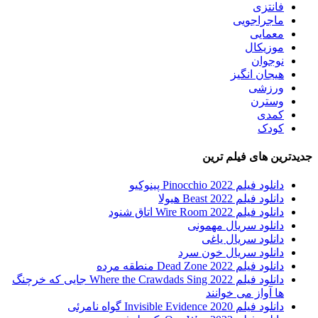
فانتزی
ماجراجویی
معمایی
موزیکال
نوجوان
هیجان انگیز
ورزشی
وسترن
کمدی
کودک
جدیدترین های فیلم ترین
دانلود فیلم Pinocchio 2022 پینوکیو
دانلود فیلم Beast 2022 هیولا
دانلود فیلم Wire Room 2022 اتاق شنود
دانلود سریال مهمونی
دانلود سریال یاغی
دانلود سریال خون سرد
دانلود فیلم 2022 Dead Zone منطقه مرده
دانلود فیلم Where the Crawdads Sing 2022 جایی که خرچنگ
ها آواز می خوانند
دانلود فیلم 2020 Invisible Evidence گواه نامرئی