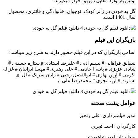
اولین بار وارد مقابل دوربین قرار میگیرند.
گل به خودی در ژانر کودک، نوجوان، خانوادگی و فانتزی، محصول
سال 1401 است.
بازیگران این فیلم
اسامی بازیگران که در این فیلم حضور دارند به شرح زیر میباشد:
شقایق فراهانی # نسیم ادبی # علیرضا استادی # ستاره حسینی #
شادی عزیزی # پانته آ خادمی # علی رهبری # مهسا ایرانیان # غزاله
اکرمی # آرین بهاری # ابوالفضل رجبی # رایان سرلک # ال آی
بشارت # آرینا تجری # محمدرضا علی نیا
عوامل پشت صحنه
مدیر فیلمبرداری: علی رنجبر
کارگردان : احمد تجری
صدابردار: امیر شاهوردی