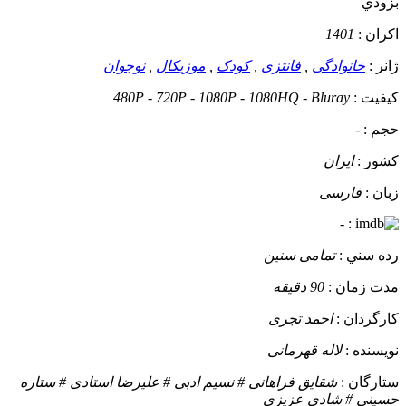
بزودي
اکران :
1401
ژانر :
خانوادگی
,
فانتزی
,
کودک
,
موزیکال
,
نوجوان
کيفيت :
480P - 720P - 1080P - 1080HQ - Bluray
حجم :
-
کشور :
ایران
زبان :
فارسی
-
:
رده سني :
تمامی سنین
مدت زمان :
90 دقیقه
کارگردان :
احمد تجری
نويسنده :
لاله قهرمانی
ستارگان :
شقایق فراهانی # نسیم ادبی # علیرضا استادی # ستاره
حسینی # شادی عزیزی