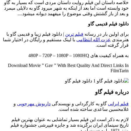
خلاصه داستان
این فیلم روایت داستان مردی است که بسیار به گاو
خود وابسته است اما بعد از اینکه به شهر میرود گاو به دلایلی میمرد
و بعد از باز گشتش وقتی موضوع را میفهمد دیوانه میشود....
دانلود فیلم قدیمی گاو
برای اولین بار در رسانه
فیلم ترین
| دانلود فیلم زیبا و قدیمی گاو با
هنرمندی
عزت الله انتظامی
با لینک مستقیم و رایگان در اختیار شما
قرار گرفته است.
به همراه کیفیت های 480P – 720P – 1080P – 1080HQ
Download Movie ” Gav ” With Best Quality And Direct Links In
FilmTarin
درباره فیلم گاو
فیلم ایرانی
گاو به کارگردانی و نویسندگی
داریوش مهرجویی
و
غلامحسین ساعدی ساخته شده است.
لازم به ذکر است این فیلم بسیار تماشایی به عنوان بهترین فیلم
تاریخ سینمای ایران برگزیده شد و جایزه فیپرشی جشنواره فیلم
ونیز 1971 را به دست آورد.