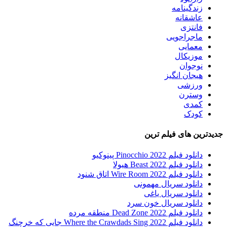
زندگینامه
عاشقانه
فانتزی
ماجراجویی
معمایی
موزیکال
نوجوان
هیجان انگیز
ورزشی
وسترن
کمدی
کودک
جدیدترین های فیلم ترین
دانلود فیلم Pinocchio 2022 پینوکیو
دانلود فیلم Beast 2022 هیولا
دانلود فیلم Wire Room 2022 اتاق شنود
دانلود سریال مهمونی
دانلود سریال یاغی
دانلود سریال خون سرد
دانلود فیلم 2022 Dead Zone منطقه مرده
دانلود فیلم Where the Crawdads Sing 2022 جایی که خرچنگ