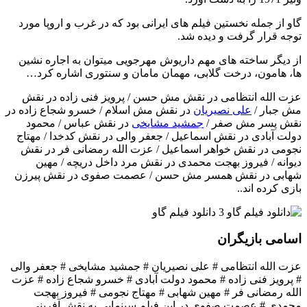
گاو از جمله نخستین فیلم های ایرانی بود که در غرب و اروپا مورد
توجه قرار گرفت و دیده شد.
از دیگر ساخته های مهم داریوش مهرجویی میتوان به اجاره نشین
ها، هامون، درخت گلابی، مهمان مامان و سنتوری اشاره کرد…
عزت الله انتظامی در نقش مش حسن / پرویز فنی زاده در نقش
مش جبار /
علی نصیریان
در نقش مش اسلام / خسرو شجاع زاده در
نقش پسر مش صفر /
جمشید مشایخی
در نقش عباس / محمود
دولت آبادی در نقش اسماعیل / جعفر والی در نقش کدخدا / مهتاج
نجومی در نقش خواهر اسماعیل / عزت الله رمضانی فر در نقش
دیوانه / فیروز بهجت محمدی در نقش مرد داخل دریچه / مهین
شهابی در نقش همسر مش حسن / عصمت صفوی در نقش پیرزن
بازی کرده اند..
اسامی بازیگران
عزت الله انتظامی # علی نصیریان # جمشید مشایخی # جعفر والی
# پرویز فنی زاده # محمود دولت آبادی # خسرو شجاع زاده # عزت
الله رمضانی فر # مهین شهابی # مهتاج نجومی # فیروز بهجت
محمدی # عصمت صفوی در این فیلم سینمایی به نقش آفرینی