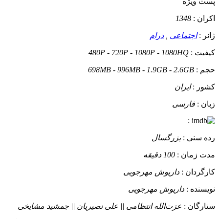
پست ويژه
اکران :
1348
ژانر :
اجتماعی
,
درام
کيفيت :
480P - 720P - 1080P - 1080HQ
حجم :
698MB - 996MB - 1.9GB - 2.6GB
کشور :
ایران
زبان :
فارسی
:
رده سني :
بزرگسال
مدت زمان :
100 دقیقه
کارگردان :
داریوش مهرجویی
نويسنده :
داریوش مهرجویی
ستارگان :
عزت‌الله انتظامی || علی نصیریان || جمشید مشایخی