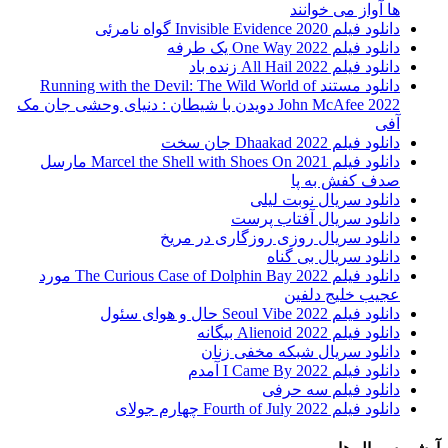
ها آواز می خوانند
دانلود فیلم 2020 Invisible Evidence گواه نامرئی
دانلود فیلم One Way 2022 یک طرفه
دانلود فیلم All Hail 2022 زنده باد
دانلود مستند Running with the Devil: The Wild World of
John McAfee 2022 دویدن با شیطان : دنیای وحشی جان مک
آفی
دانلود فیلم Dhaakad 2022 جان سخت
دانلود فیلم Marcel the Shell with Shoes On 2021 مارسل
صدف کفش به پا
دانلود سریال نوبت لیلی
دانلود سریال آفتاب پرست
دانلود سریال روزی روزگاری در مریخ
دانلود سریال بی گناه
دانلود فیلم The Curious Case of Dolphin Bay 2022 مورد
عجیب خلیج دلفین
دانلود فیلم Seoul Vibe 2022 حال و هوای سئول
دانلود فیلم Alienoid 2022 بیگانه
دانلود سریال شبکه مخفی زنان
دانلود فیلم I Came By 2022 آمدم
دانلود فیلم سه حرفی
دانلود فیلم Fourth of July 2022 چهارم جولای