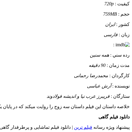
کيفيت :
720p
حجم :
759MB
کشور :
ایران
زبان :
فارسی
:
رده سني :
همه سنین
مدت زمان :
90 دقیقه
کارگردان :
محمدرضا رحمانی
نويسنده :
آرش عباسی
ستارگان :
فریبرز عرب نیا و اندیشه فولادوند
خلاصه داستان
این فیلم داستان سه زوج را روایت میکند که در پایان ی
دانلود فیلم گاهی
پیشنهاد ویژه رسانه
فیلم ترین
| دانلود فیلم تماشایی و پرطرفدار گاهی 