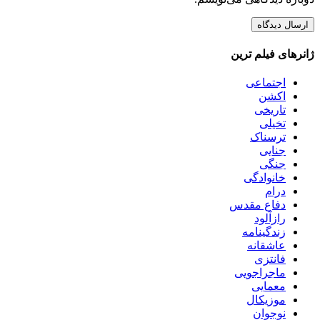
ژانرهای فیلم ترین
اجتماعی
اکشن
تاریخی
تخیلی
ترسناک
جنایی
جنگی
خانوادگی
درام
دفاع مقدس
رازآلود
زندگینامه
عاشقانه
فانتزی
ماجراجویی
معمایی
موزیکال
نوجوان