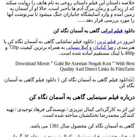
خلاصه داستان
این فیلم داستان روحی به نام هاتف را روایت میکند
که از زندگی و زمان مرگ آدم ها باخبر است. حالا او از آسمان به
زمین آمده و وارد آسایشگاه جانبازان جنگ میشود تا سرنوشت آنها
را مورد بررسی قرار دهد.......
دانلود
فیلم ایرانی
گاهی به آسمان نگاه کن
امروز در
فیلم ترین
| دانلود فیلم تماشایی گاهی به آسمان نگاه کن با
هنرمندی
رضا کیانیان
و
آتیلا پسیانی
به همراه برترین کیفیت 720p و
480p با لینک مستقیم آماده شده است..
Download Movie ” Gahi Be Aseman Negah Kon ” With Best
Quality And Direct Links In FilmTarin
درباره فیلم سینمایی گاهی به آسمان نگاه کن
این اثر به کارگردانی کمال تبریزی / نویسندگی فرهاد توحیدی / تهیه
کنندگی محمدرضا تختکشیان ساخته شده است.
گاهی به آسمان نگاه کن محصول سال 1381 می باشد.
این فیلم هشتمین فیلم سینمایی کمال تبریزی در مقام کارگردانی