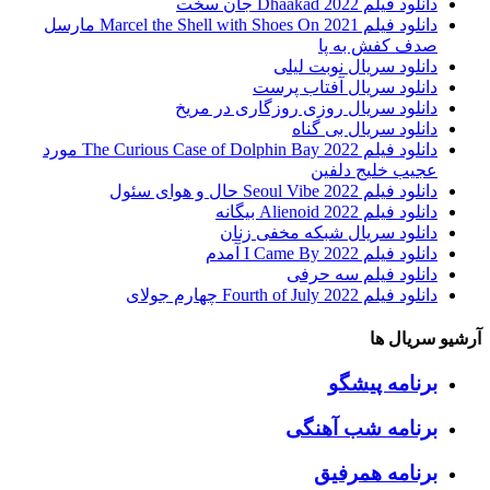
دانلود فیلم Dhaakad 2022 جان سخت
دانلود فیلم Marcel the Shell with Shoes On 2021 مارسل
صدف کفش به پا
دانلود سریال نوبت لیلی
دانلود سریال آفتاب پرست
دانلود سریال روزی روزگاری در مریخ
دانلود سریال بی گناه
دانلود فیلم The Curious Case of Dolphin Bay 2022 مورد
عجیب خلیج دلفین
دانلود فیلم Seoul Vibe 2022 حال و هوای سئول
دانلود فیلم Alienoid 2022 بیگانه
دانلود سریال شبکه مخفی زنان
دانلود فیلم I Came By 2022 آمدم
دانلود فیلم سه حرفی
دانلود فیلم Fourth of July 2022 چهارم جولای
آرشیو سریال ها
برنامه پیشگو
برنامه شب آهنگی
برنامه همرفیق