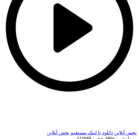
t
t
پخش آنلاین
دانلود با لينک مستقيم
پخش آنلاین
رزولوشن: 480p
حجم: 424MB