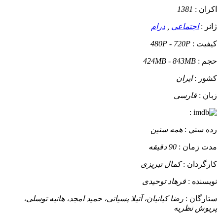
اکران :
1381
ژانر :
اجتماعی
,
درام
کيفيت :
480P - 720P
حجم :
424MB - 843MB
کشور :
ایران
زبان :
فارسی
:
رده سني :
همه سنین
مدت زمان :
90 دقیقه
کارگردان :
کمال تبریزی
نويسنده :
فرهاد توحیدی
ستارگان :
رضا کیانیان، آتیلا پسیانی، حمید امجد، هانیه توسلی،
پریوش نظریه