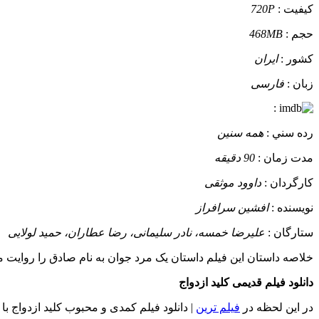
کيفيت :
720P
حجم :
468MB
کشور :
ایران
زبان :
فارسی
:
رده سني :
همه سنین
مدت زمان :
90 دقیقه
کارگردان :
داوود موثقی
نويسنده :
افشین سرافراز
ستارگان :
علیرضا خمسه، نادر سلیمانی، رضا عطاران، حمید لولایی
خلاصه داستان
این فیلم داستان یک مرد جوان به نام صادق را روایت میکن
دانلود فیلم قدیمی کلید ازدواج
در این لحظه در
فیلم ترین
| دانلود فیلم کمدی و محبوب کلید ازدواج ب