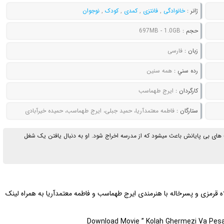
ژانر :
خانوادگی
,
فانتزی
,
کمدی
,
کودک
,
نوجوان
حجم :
697MB - 1.0GB
زبان :
فارسی
رده سني :
همه سنین
کارگردان :
ایرج طهماسب
ستارگان :
فاطمه معتمدآریا، حمید جبلی، ایرج طهماسب، حمیده خیرآبادی
ای بی پایانش باعث میشود که از مدرسه اخراج شود. او به دنبال یافتن یک شغل
لاه قرمزی و پسرخاله با هنرمندی ایرج طهماسب و فاطمه معتمدآریا به همراه لینک
Download Movie ” Kolah Ghermezi Va Pesark