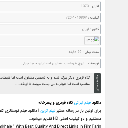
اکران :
1373
کيفيت :
720P - 1080P
کشور :
ایران
:
مدت زمان :
90 دقیقه
نويسنده :
ایرج طهماسب، همایون اسعدیان، حمید جبلی
خلاصه داستان
کلاه قرمزی دیگر بزرگ شده و به تحصیل مشغول است اما شیطنت ه
مناسب است اما هربار به بن بست میرسد تا اینکه.......
دانلود
فیلم ایرانی
کلاه قرمزی و پسرخاله
برای اولین بار در رسانه معتبر
فیلم ترین
| دانلود فیلم نوستالژی ک
مستقیم و دو کیفیت اصلی HD تقدیم میشود..
hale ” With Best Quality And Direct Links In FilmTarin