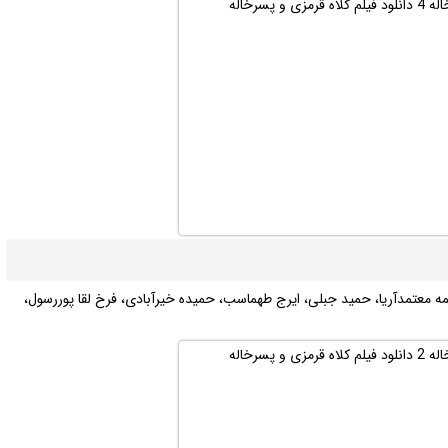
فاطمه معتمدآریا، حمید جبلی، ایرج طهماسب، حمیده خیرآبادی، فرخ لقا پوررسول،