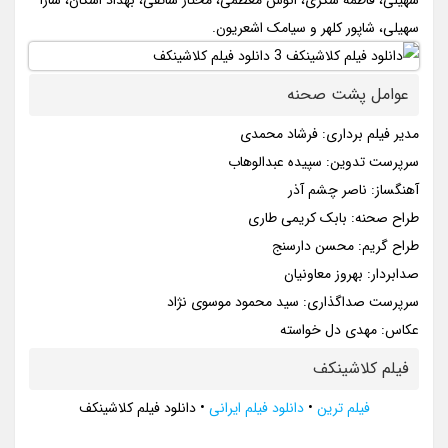
سهیلی، فاطمه شکری، انوش معظمی، مختار سائقی، بهداد اشکان، سارا
سهیلی، شاپور کلهر و سیامک اشعریون.
عوامل پشت صحنه
مدیر فیلم برداری: فرشاد محمدی
سرپرست تدوین: سپیده عبدالوهاب
آهنگساز: ناصر چشم آذر
طراح صحنه: بابک کریمی طاری
طراح گریم: محسن دارسنج
صدابردار: بهروز معاونیان
سرپرست صداگذاری: سید محمود موسوی نژاد
عکاس: مهدی دل خواسته
فیلم کلاشینکف
فیلم ترین
•
دانلود فیلم ایرانی
•
دانلود فیلم کلاشینکف