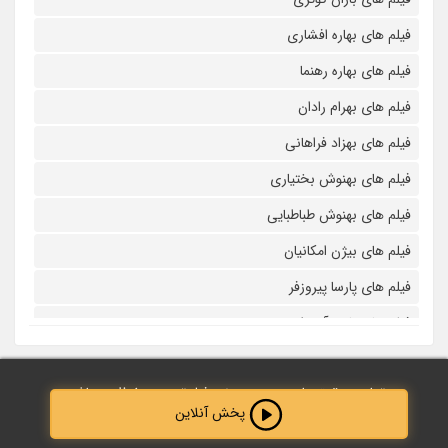
فیلم های بهاره افشاری
فیلم های بهاره رهنما
فیلم های بهرام رادان
فیلم های بهزاد فراهانی
فیلم های بهنوش بختیاری
فیلم های بهنوش طباطبایی
فیلم های بیژن امکانیان
فیلم های پارسا پیروزفر
فیلم های پانته آ بهرام
فیلم های پولاد کیمیایی
تمامی حقوق مادی و معنوی نزد فیلم‌ترین محفوظ می‌باشد.
فیلم های پویا امینی
پخش آنلاین
طراحی و پشتیبانی توسط :
Abdolahi40
فیلم های پژمان بازغی
Created by Adrien Coquet
from the Noun Project