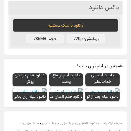
باکس دانلود
دانلود با لينک مستقيم
رزولوشن: 720p
حجم: 786MB
همچنين در فيلم ترين ببينيد!
دانلود فیلم بی
دانلود فیلم ارتفاع
دانلود فیلم نارنجی
خداحافظی
پست
پوش
دانلود فیلم بعد از تو
دانلود فیلم انسان ها
دانلود فیلم زن بدلی
,
,
,
,
,
اندیشه فولادوند
جمشید هاشم پور
جواد عزتی
رضا عطاران
ساعد سهیلی
,
,
,
,