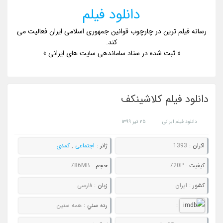
دانلود فیلم
رسانه فیلم ترین در چارچوب قوانین جمهوری اسلامی ایران فعالیت می
کند.
« ثبت شده در ستاد ساماندهی سایت های ایرانی »
دانلود فیلم کلاشینکف
دانلود فیلم ایرانی
۲۵ تیر ۱۳۹۹
اکران :
1393
ژانر :
اجتماعی
,
کمدی
کيفيت :
720P
حجم :
786MB
کشور :
ایران
زبان :
فارسی
:
رده سني :
همه سنین