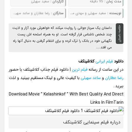
مدت زمان :
95 دقیقه
کارگردان :
سعید سهیلی
نويسنده :
سعید سهیلی و مهدی محمدنژادیان
ستارگان :
رضا عطاران و ساعد سهیلی
خلاصه داستان
داستان یک سرباز جوانی را روایت میکند که خواهرش مورد آزار و اذیت
چند شخص ناشناس قرار گرفته است. او به همراه اسلحه اش پست
نگهبانی خود در بانک را ترک کرده و برای انتقام گرفتن به دنبال آنها راه
می افتد.....
دانلود
فیلم ایرانی
کلاشینکف
در این ساعت از رسانه
فیلم ترین
| دانلود فیلم جذاب کلاشینکف با حضور
رضا عطاران
و
ساعد سهیلی
با کیفیت عالی و لینک مستقیم ببینید و لذت
ببرید..
Download Movie ” Kelashinkof ” With Best Quality And Direct
Links In FilmTarin
درباره فیلم سینمایی کلاشینکف