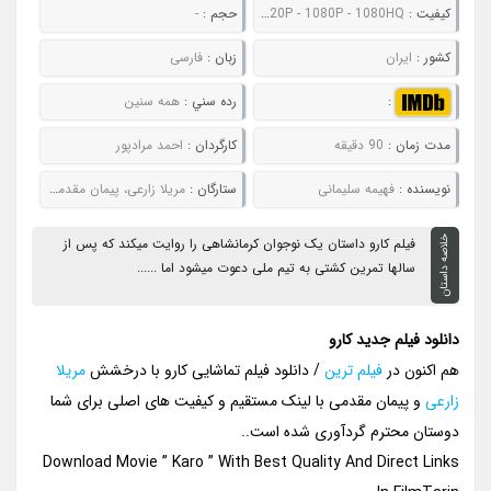
کيفيت :
480P - 720P - 1080P - 1080HQ
حجم :
-
کشور :
ایران
زبان :
فارسی
:
رده سني :
همه سنین
مدت زمان :
90 دقیقه
کارگردان :
احمد مرادپور
نويسنده :
فهیمه سلیمانی
ستارگان :
مریلا زارعی، پیمان مقدمی، علی پاینده
خلاصه داستان
فیلم کارو داستان یک نوجوان کرمانشاهی را روایت میکند که پس از
سالها تمرین کشتی به تیم ملی دعوت میشود اما ......
دانلود فیلم جدید کارو
هم اکنون در
فیلم ترین
/ دانلود فیلم تماشایی کارو با درخشش
مریلا
زارعی
و پیمان مقدمی با لینک مستقیم و کیفیت های اصلی برای شما
دوستان محترم گردآوری شده است..
Download Movie ” Karo ” With Best Quality And Direct Links