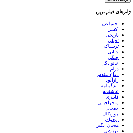
ژانرهای فیلم ترین
اجتماعی
اکشن
تاریخی
تخیلی
ترسناک
جنایی
جنگی
خانوادگی
درام
دفاع مقدس
رازآلود
زندگینامه
عاشقانه
فانتزی
ماجراجویی
معمایی
موزیکال
نوجوان
هیجان انگیز
ورزشی