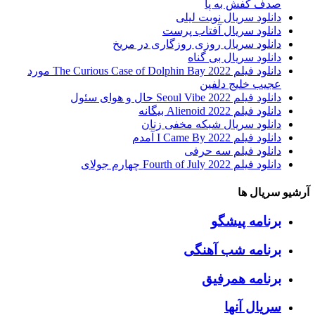
صدف کفش به پا
دانلود سریال نوبت لیلی
دانلود سریال آفتاب پرست
دانلود سریال روزی روزگاری در مریخ
دانلود سریال بی گناه
دانلود فیلم The Curious Case of Dolphin Bay 2022 مورد
عجیب خلیج دلفین
دانلود فیلم Seoul Vibe 2022 حال و هوای سئول
دانلود فیلم Alienoid 2022 بیگانه
دانلود سریال شبکه مخفی زنان
دانلود فیلم I Came By 2022 آمدم
دانلود فیلم سه حرفی
دانلود فیلم Fourth of July 2022 چهارم جولای
آرشیو سریال ها
برنامه پیشگو
برنامه شب آهنگی
برنامه همرفیق
سریال آنها