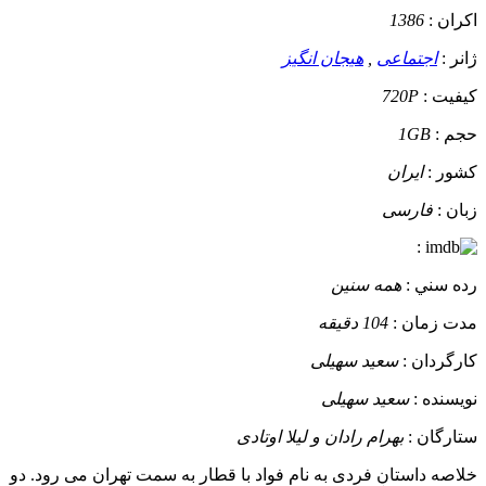
اکران :
1386
ژانر :
اجتماعی
,
هیجان انگیز
کيفيت :
720P
حجم :
1GB
کشور :
ایران
زبان :
فارسی
:
رده سني :
همه سنین
مدت زمان :
104 دقیقه
کارگردان :
سعید سهیلی
نويسنده :
سعید سهیلی
ستارگان :
بهرام رادان و لیلا اوتادی
خلاصه داستان
فردی به نام فواد با قطار به سمت تهران می رود. دو