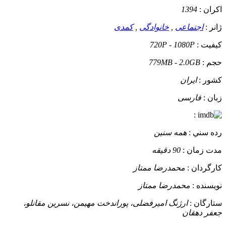
اکران :
1394
ژانر :
اجتماعی
,
خانوادگی
,
کمدی
کيفيت :
720P - 1080P
حجم :
779MB - 2.0GB
کشور :
ایران
زبان :
فارسی
:
رده سني :
همه سنین
مدت زمان :
90 دقیقه
کارگردان :
محمدرضا ممتاز
نويسنده :
محمدرضا ممتاز
ستارگان :
ارژنگ امیرفضلی، پوراندخت مهیمن، نسرین مقانلو،
جعفر دهقان