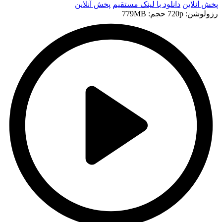
پخش آنلاین
دانلود با لينک مستقيم
پخش آنلاین
رزولوشن: 720p
حجم: 779MB