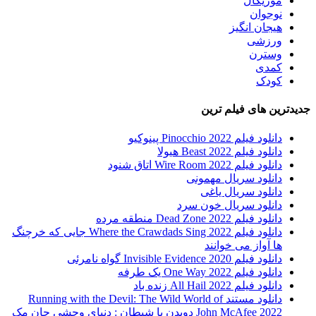
موزیکال
نوجوان
هیجان انگیز
ورزشی
وسترن
کمدی
کودک
جدیدترین های فیلم ترین
دانلود فیلم Pinocchio 2022 پینوکیو
دانلود فیلم Beast 2022 هیولا
دانلود فیلم Wire Room 2022 اتاق شنود
دانلود سریال مهمونی
دانلود سریال یاغی
دانلود سریال خون سرد
دانلود فیلم 2022 Dead Zone منطقه مرده
دانلود فیلم Where the Crawdads Sing 2022 جایی که خرچنگ
ها آواز می خوانند
دانلود فیلم 2020 Invisible Evidence گواه نامرئی
دانلود فیلم One Way 2022 یک طرفه
دانلود فیلم All Hail 2022 زنده باد
دانلود مستند Running with the Devil: The Wild World of
John McAfee 2022 دویدن با شیطان : دنیای وحشی جان مک