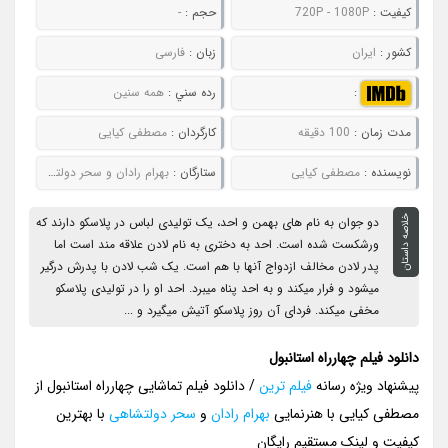
کيفيت :
720P - 1080P
حجم :
-
کشور :
ایران
زبان :
فارسی
:
رده سني :
همه سنین
مدت زمان :
100 دقیقه
کارگردان :
مصطفی کیایی
نويسنده :
مصطفی کیایی
ستارگان :
بهرام رادان و سحر دولتشاهی
خلاصه داستان
دو جوان به نام های بهمن و احد، یک تولیدی لباس در پلاسکو دارند که
ورشکست شده است. احد به دختری به نام لادن علاقه مند است اما
پدر لادن مخالف ازدواج آنها با هم است. یک شب لادن با پدرش درگیر
میشود و فرار میکند و به احد پناه میبرد. احد او را در تولیدی پلاسکو
مخفی میکند. فردای آن روز پلاسکو آتیش میگیرد و ...
دانلود فیلم چهارراه استانبول
پیشنهاد ویژه رسانه
فیلم ترین
/ دانلود فیلم تماشایی چهارراه استانبول از
مصطفی کیایی با هنرنمایی
بهرام رادان
و
سحر دولتشاهی
با بهترین
کیفیت و لینک مستقیم رایگان