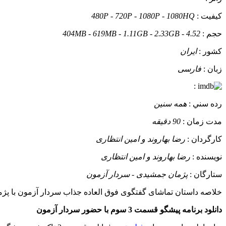
کيفيت :
480P - 720P - 1080P - 1080HQ
حجم :
404MB - 619MB - 1.11GB - 2.33GB - 4.52
کشور :
ایران
زبان :
فارسی
:
رده سني :
همه سنین
مدت زمان :
90 دقیقه
کارگردان :
رضا بهاروند و امين انتظاری
نويسنده :
رضا بهاروند و امين انتظاری
ستارگان :
پژمان جمشیدی - سردار آزمون
خلاصه داستان
تماشای گفتگوی فوق العاده جذاب سردار آزمون با پژما
دانلود برنامه پیشگو قسمت 3 سوم با حضور سردار آزمون