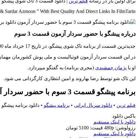
برای اولین بار در رسانه
فیلم ترین
| دانلود قسمت 3 تاک شوی پیشگو با حضور سردار آزمون فوتبالیست محبوب به همراه 4 کیفیت متفاوت و لینک مستقیم آماده شده است..
& Sardar Azmoon ” With Best Quality And Direct Links In FilmTarin
درباره پیشگو با حضور سردار آزمون قسمت 3 سوم
جدیدترین قسمت از برنامه تاک شوی پیشگو، در تاریخ 17 خرداد ماه 1400 از شبکه نمایش خانگی منتشر شد.
در این قسمت سردار آزمون فوتبالیست و ملی پوش کشورمان مهمان 
او با
پژمان جمشیدی
(مجری برنامه) به گفتگو میپردازد.
این تاک شو توسط رضا بهاروند و امين انتظاری کارگردانی می شود.
برنامه پیشگو قسمت 3 سوم با حضور سردار آزمون
فیلم ترین
•
دانلود سریال ایرانی
•
برنامه پیشگو
•
دانلود برنامه پیشگو قسمت 3 سوم با حض
باکس دانلود
دانلود با لينک مستقيم
رزولوشن: 480p
قيمت: 5100 تومان
دانلود با لينک مستقيم