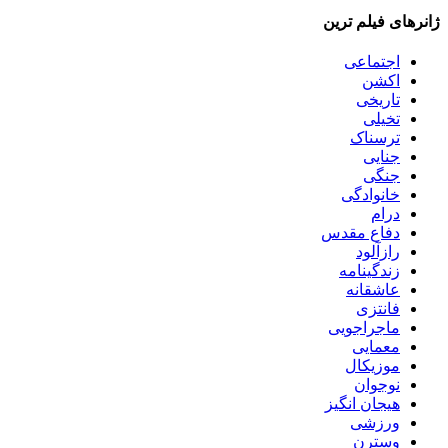
ژانرهای فیلم ترین
اجتماعی
اکشن
تاریخی
تخیلی
ترسناک
جنایی
جنگی
خانوادگی
درام
دفاع مقدس
رازآلود
زندگینامه
عاشقانه
فانتزی
ماجراجویی
معمایی
موزیکال
نوجوان
هیجان انگیز
ورزشی
وسترن