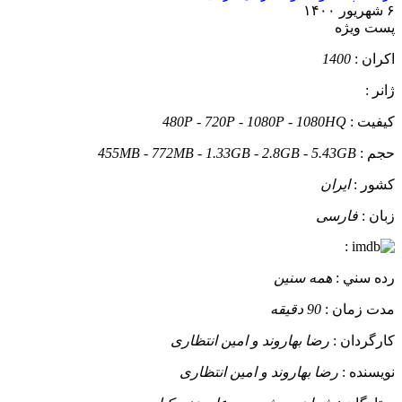
۶ شهریور ۱۴۰۰
پست ويژه
اکران :
1400
ژانر :
کيفيت :
480P - 720P - 1080P - 1080HQ
حجم :
455MB - 772MB - 1.33GB - 2.8GB - 5.43GB
کشور :
ایران
زبان :
فارسی
:
رده سني :
همه سنین
مدت زمان :
90 دقیقه
کارگردان :
رضا بهاروند و امين انتظاری
نويسنده :
رضا بهاروند و امين انتظاری