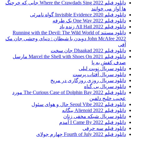
دانلود فیلم Where the Crawdads Sing 2022 جایی که خرچنگ
ها آواز می خوانند
دانلود فیلم 2020 Invisible Evidence گواه نامرئی
دانلود فیلم One Way 2022 یک طرفه
دانلود فیلم All Hail 2022 زنده باد
دانلود مستند Running with the Devil: The Wild World of
John McAfee 2022 دویدن با شیطان : دنیای وحشی جان مک
آفی
دانلود فیلم Dhaakad 2022 جان سخت
دانلود فیلم Marcel the Shell with Shoes On 2021 مارسل
صدف کفش به پا
دانلود سریال نوبت لیلی
دانلود سریال آفتاب پرست
دانلود سریال روزی روزگاری در مریخ
دانلود سریال بی گناه
دانلود فیلم The Curious Case of Dolphin Bay 2022 مورد
عجیب خلیج دلفین
دانلود فیلم Seoul Vibe 2022 حال و هوای سئول
دانلود فیلم Alienoid 2022 بیگانه
دانلود سریال شبکه مخفی زنان
دانلود فیلم I Came By 2022 آمدم
دانلود فیلم سه حرفی
دانلود فیلم Fourth of July 2022 چهارم جولای