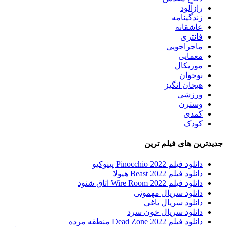
رازآلود
زندگینامه
عاشقانه
فانتزی
ماجراجویی
معمایی
موزیکال
نوجوان
هیجان انگیز
ورزشی
وسترن
کمدی
کودک
جدیدترین های فیلم ترین
دانلود فیلم Pinocchio 2022 پینوکیو
دانلود فیلم Beast 2022 هیولا
دانلود فیلم Wire Room 2022 اتاق شنود
دانلود سریال مهمونی
دانلود سریال یاغی
دانلود سریال خون سرد
دانلود فیلم 2022 Dead Zone منطقه مرده