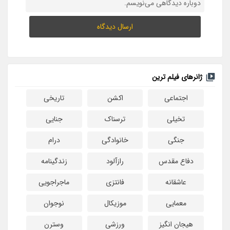
دوباره دیدگاهی می‌نویسم.
ژانرهای فیلم ترین
اجتماعی
اکشن
تاریخی
تخیلی
ترسناک
جنایی
جنگی
خانوادگی
درام
دفاع مقدس
رازآلود
زندگینامه
عاشقانه
فانتزی
ماجراجویی
معمایی
موزیکال
نوجوان
هیجان انگیز
ورزشی
وسترن