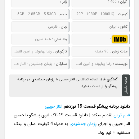
اکران :
1400
ژانر :
کيفيت :
480P - 720P - 1080P - 1080HQ
حجم :
463MB - 832MB - 1.35GB - 2.85GB - 5.53GB
کشور :
ایران
زبان :
فارسی
:
رده سني :
همه سنین
مدت زمان :
90 دقیقه
کارگردان :
رضا بهاروند و امين انتظاری
نويسنده :
رضا بهاروند و امين انتظاری
ستارگان :
پژمان جمشیدی - الناز حبیبی
خلاصه داستان
گفتگوی فوق العاده تماشایی الناز حبیبی با پژمان جمشیدی در برنامه
پیشگو را از دست ندهید...
دانلود برنامه پیشگو قسمت 19 نوزدهم
الناز حبیبی
فیلم ترین
تقدیم میکند | دانلود قسمت 19 تاک شوی پیشگو با حضور
الناز حبیبی و اجرای
پژمان جمشیدی
به همراه 4 کیفیت اصلی و لینک
مستقیم + نیم بها..