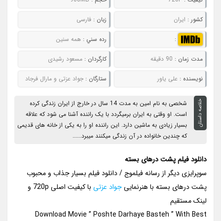
کشور :
ایران
زبان :
فارسی
:
رده سني :
همه سنین
مدت زمان :
90 دقیقه
کارگردان :
مسعود رشیدی
نويسنده :
علی یاور
ستارگان :
جواد عزتی و مارال فرجاد
خلاصه داستان
شخصی به نام امین به مدت 14 سال در خارج از ایران زندگی کرده
است. او وقتی به ایران برمیگردد با یک راننده آشنا می شود که علاقه
بسیار زیادی به ماشین دارد. این راننده او را به یکی از خانه های قدیمی
که چندین خانواده در آن زندگی میکنند میبرد......
دانلود فیلم پشت درهای بسته
سوپرایزی دیگر از رسانه فیلموج / دانلود فیلم بسیار جذاب و محبوب
پشت درهای بسته با هنرنمایی
جواد عزتی
با کیفیت اصلی 720p و
لینک مستقیم
Download Movie ” Poshte Darhaye Basteh ” With Best