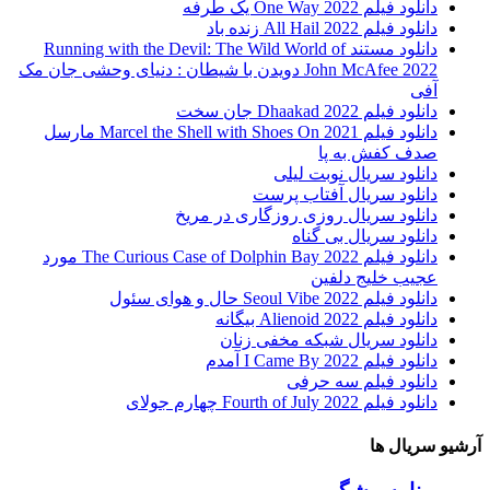
دانلود فیلم One Way 2022 یک طرفه
دانلود فیلم All Hail 2022 زنده باد
دانلود مستند Running with the Devil: The Wild World of
John McAfee 2022 دویدن با شیطان : دنیای وحشی جان مک
آفی
دانلود فیلم Dhaakad 2022 جان سخت
دانلود فیلم Marcel the Shell with Shoes On 2021 مارسل
صدف کفش به پا
دانلود سریال نوبت لیلی
دانلود سریال آفتاب پرست
دانلود سریال روزی روزگاری در مریخ
دانلود سریال بی گناه
دانلود فیلم The Curious Case of Dolphin Bay 2022 مورد
عجیب خلیج دلفین
دانلود فیلم Seoul Vibe 2022 حال و هوای سئول
دانلود فیلم Alienoid 2022 بیگانه
دانلود سریال شبکه مخفی زنان
دانلود فیلم I Came By 2022 آمدم
دانلود فیلم سه حرفی
دانلود فیلم Fourth of July 2022 چهارم جولای
آرشیو سریال ها