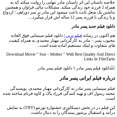
خلاصه داستان
این اثر داستان مادر تنهایی را روایت میکند که به
همراه 2 فرزند خود زندگی میکند. مشکلات مالی فراوان و همچنین
نداشتن یک شغل ثابت باعث میشود این مادر بر سر دوراهی ؛ ازدواج
و یا زندگی با فرزند پسر 12 ساله اش قرار میگیرد....
دانلود فیلم جدید پسر مادر
هم اکنون در رسانه
فیلم ترین
| دانلود فیلم سینمایی فوق العاده
محبوب پسر – مادر به کارگردانی مهناز محمدی به همراه کیفیت
های متفاوت و لینک مستقیم آماده شده است..
Download Movie ” Son – Mother ” With Best Quality And Direct
Links In FilmTarin
درباره فیلم ایرانی پسر مادر
فیلم سینمایی پسر مادر به کارگردانی مهناز محمدی، نویسندگی
محمد رسول اف و تهیه کنندگی فرزاد پاک و کاوه فرنام ساخته شده
است.
این فیلم در در بخش دیسکاوری جشنواره تورنتو (TIFF) به نمایش
درآمد و استقبال پرشور بینندگان را به دنبال داشت.