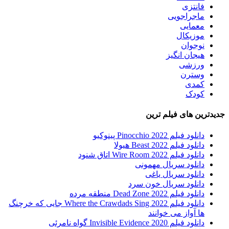
فانتزی
ماجراجویی
معمایی
موزیکال
نوجوان
هیجان انگیز
ورزشی
وسترن
کمدی
کودک
جدیدترین های فیلم ترین
دانلود فیلم Pinocchio 2022 پینوکیو
دانلود فیلم Beast 2022 هیولا
دانلود فیلم Wire Room 2022 اتاق شنود
دانلود سریال مهمونی
دانلود سریال یاغی
دانلود سریال خون سرد
دانلود فیلم 2022 Dead Zone منطقه مرده
دانلود فیلم Where the Crawdads Sing 2022 جایی که خرچنگ
ها آواز می خوانند
دانلود فیلم 2020 Invisible Evidence گواه نامرئی