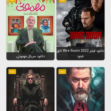
دانلود فیلم Wire Room 2022 اتاق
شنود
دانلود سریال مهمونی
ویژه
ویژه