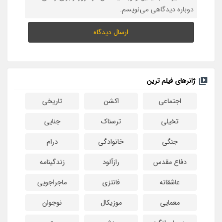
دوباره دیدگاهی می‌نویسم.
ژانرهای فیلم ترین
اجتماعی
اکشن
تاریخی
تخیلی
ترسناک
جنایی
جنگی
خانوادگی
درام
دفاع مقدس
رازآلود
زندگینامه
عاشقانه
فانتزی
ماجراجویی
معمایی
موزیکال
نوجوان