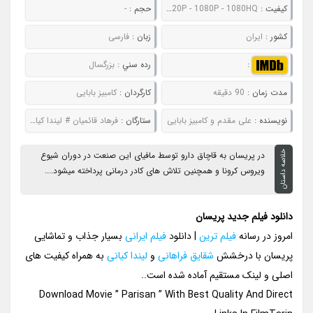
کيفيت :
480P - 720P - 1080P - 1080HQ
حجم :
-
کشور :
ایران
زبان :
فارسی
:
رده سني :
بزرگسال
مدت زمان :
90 دقیقه
کارگردان :
کامبیز بابایی
نويسنده :
علی مقدم و کامبیز بابایی
ستارگان :
فرهاد قائمیان # لیندا کیانی # شقایق فراهانی # مهدی کوشکی
خلاصه داستان
در پریسان به قاچاق دارو توسط مافیای این صنعت در دوران شیوع
ویروس کرونا و همچنین تلاش های کادر درمانی پرداخته میشود....
دانلود فیلم جدید پریسان
امروز در رسانه
فیلم ترین
| دانلود
فیلم ایرانی
بسیار جذاب و تماشایی
پریسان با درخشش
شقایق فراهانی
و
لیندا کیانی
به همراه کیفیت های
اصلی و لینک مستقیم آماده شده است..
Download Movie ” Parisan ” With Best Quality And Direct