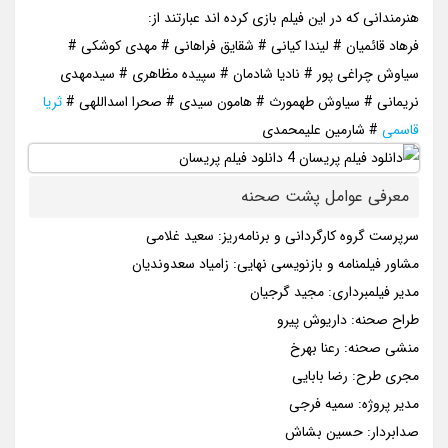
هنرمندانی که در این فیلم بازی کرده اند عبارتند از:
فرهاد قائمیان # لیندا کیانی # شقایق فراهانی # مهدی کوشکی #
سیاوش چراغی پور # نادیا شادمان # سپیده مظاهری # سیدمهدی
نریمانی # سیاوش طهمورث # هامون سیدی # صحرا اسداللهی #
ثریا
قاسمی
# شارمین علیمحمدی
معرفی عوامل پشت صحنه
سرپرست گروه کارگردانی و برنامه‌ریز: سعید غلامی
مشاور فیلمنامه و بازنویسی نهایی: زامیاد سعدوندیان
مدیر فیلمبرداری: مجید گرجیان
طراح صحنه: داریوش پیرو
منشی صحنه: رعنا بهرخ
مجری طرح: رضا بابایی
مدیر پروژه: سمیه فرجی
صدابردار: حسین بشاش