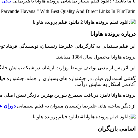
با ما باشید / دانلود فیلم بسیار تماشایی پرونده هاوانا با هنرنمایی
نیکی 
arvande Havana ” With Best Quality And Direct Links In FilmTarin
درباره پرونده هاوانا
این فیلم سینمایی به کارگردانی علیرضا رئیسیان، نویسندگی فرهاد 
پرونده هاوانا محصول سال 1384 میباشد.
این اثر پس از مدتی توقیف توسط وزارت ارشاد، در شبکه نمایش خا
گفتنی است این فیلم، در جشنواره های بسیاری از جمله: جشنواره فیل
آکادمی اسکار به نمایش درآمد.
پرونده هاوانا نامزد دریافت سیمرغ بلورین بهترین بازیگر نقش اصلی 
از دیگر ساخته های علیرضا رئیسیان میتوان به فیلم سینمایی
دوران ع
اسامی بازیگران