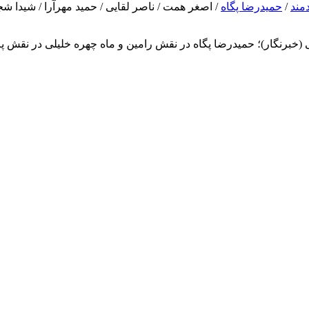
مند
/
حمیدرضا پگاه
/ اصغر همت / ناصر لقایی / حمید مهرآرا / شیدا ش
خبرنگار)؛ حمیدرضا پگاه در نقش رامین و ماه چهره خلیلی در نقش پری