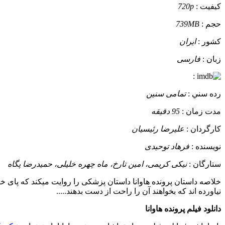
کيفيت :
720p
حجم :
739MB
کشور :
ایران
زبان :
فارسی
:
رده سني :
تمامی سنین
مدت زمان :
95 دقیقه
کارگردان :
علیرضا رئیسیان
نويسنده :
فرهاد توحیدی
ستارگان :
نیکی کریمی، امین تارخ، ماه چهره خلیلی، حمیدرضا پگاه
خلاصه داستان
پرونده هاوانا داستان پزشکی را روایت میکند که پای
نیاورده اند که بخواهند آن را راحت از دست بدهند.....
دانلود فیلم پرونده هاوانا