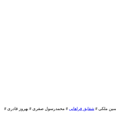
حسین ملکی #
شقایق فراهانی
# محمدرسول صفری # بهروز قادری #