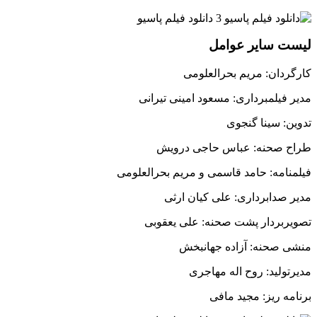
لیست سایر عوامل
كارگردان: مريم بحرالعلومى
مدير فيلمبردارى: مسعود امينى تيرانى
تدوين: سينا گنجوى
طراح صحنه: عباس حاجى درويش
فيلمنامه: حامد قاسمى و مريم بحرالعلومى
مدير صدابردارى: على كيان ارثى
تصويربردار پشت صحنه: على يعقوبى
منشى صحنه: آزاده جهانبخش
مديرتوليد: روح اله مهاجرى
برنامه ريز: مجيد مافى