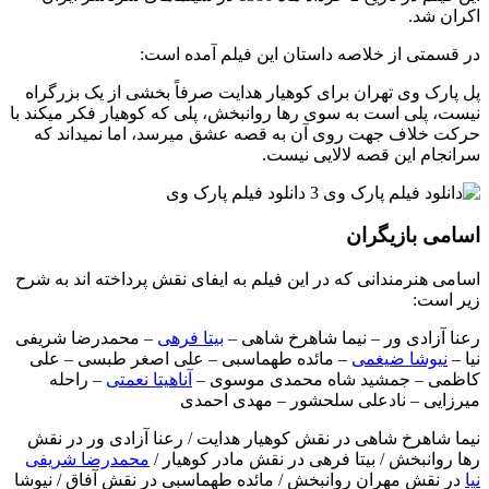
اکران شد.
در قسمتی از خلاصه داستان این فیلم آمده است:
پل پارک وی تهران برای کوهیار هدایت صرفاً بخشی از یک بزرگراه
نیست، پلی است به سوی رها روانبخش، پلی که کوهیار فکر میکند با
حرکت خلاف جهت روی آن به قصه عشق میرسد،‌ اما نمیداند که
سرانجام این قصه لالایی نیست.
اسامی بازیگران
اسامی هنرمندانی که در این فیلم به ایفای نقش پرداخته اند به شرح
زیر است:
رعنا آزادی ور – نیما شاهرخ شاهی –
بیتا فرهی
– محمدرضا شریفی‌
نیا –
نیوشا ضیغمی
– مائده طهماسبی – علی اصغر طبسی – علی
کاظمی – جمشید شاه محمدی موسوی –
آناهیتا نعمتی
– راحله
میرزایی – نادعلی سلحشور – مهدی احمدی
نیما شاهرخ شاهی در نقش کوهیار هدایت / رعنا آزادی ور در نقش
رها روانبخش / بیتا فرهی در نقش مادر کوهیار /
محمدرضا شریفی
نیا
در نقش مهران روانبخش / مائده طهماسبی در نقش آفاق / نیوشا