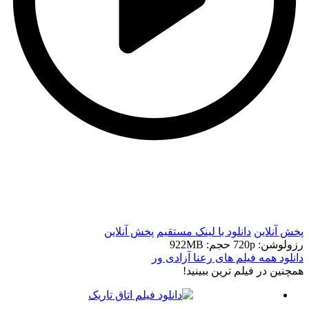
t
t
پخش آنلاین
دانلود با لينک مستقيم
پخش آنلاین
رزولوشن: 720p
حجم: 922MB
دانلود همه فیلم های رعنا آزادی ور
همچنين در فيلم ترين ببينيد!