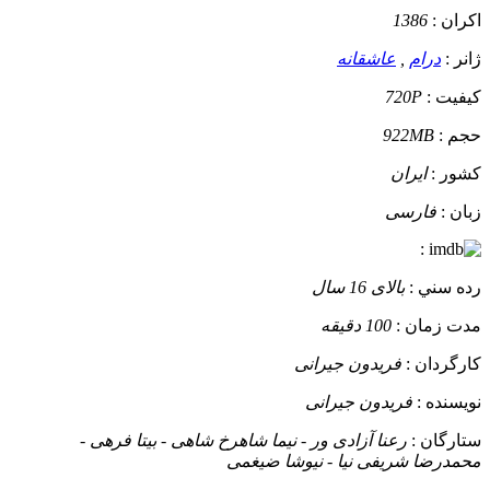
اکران :
1386
ژانر :
درام
,
عاشقانه
کيفيت :
720P
حجم :
922MB
کشور :
ایران
زبان :
فارسی
:
رده سني :
بالای 16 سال
مدت زمان :
100 دقیقه
کارگردان :
فریدون جیرانی
نويسنده :
فریدون جیرانی
ستارگان :
رعنا آزادی ور - نیما شاهرخ شاهی - بیتا فرهی -
محمدرضا شریفی‌ نیا - نیوشا ضیغمی