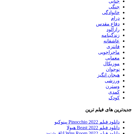
جنایی
جنگی
خانوادگی
درام
دفاع مقدس
رازآلود
زندگینامه
عاشقانه
فانتزی
ماجراجویی
معمایی
موزیکال
نوجوان
هیجان انگیز
ورزشی
وسترن
کمدی
کودک
جدیدترین های فیلم ترین
دانلود فیلم Pinocchio 2022 پینوکیو
دانلود فیلم Beast 2022 هیولا
دانلود فیلم Wire Room 2022 اتاق شنود