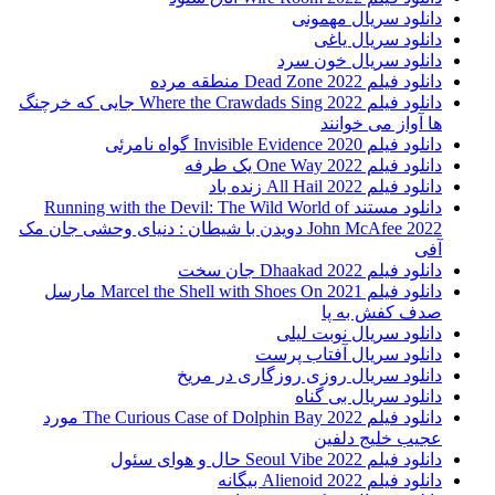
دانلود سریال مهمونی
دانلود سریال یاغی
دانلود سریال خون سرد
دانلود فیلم 2022 Dead Zone منطقه مرده
دانلود فیلم Where the Crawdads Sing 2022 جایی که خرچنگ
ها آواز می خوانند
دانلود فیلم 2020 Invisible Evidence گواه نامرئی
دانلود فیلم One Way 2022 یک طرفه
دانلود فیلم All Hail 2022 زنده باد
دانلود مستند Running with the Devil: The Wild World of
John McAfee 2022 دویدن با شیطان : دنیای وحشی جان مک
آفی
دانلود فیلم Dhaakad 2022 جان سخت
دانلود فیلم Marcel the Shell with Shoes On 2021 مارسل
صدف کفش به پا
دانلود سریال نوبت لیلی
دانلود سریال آفتاب پرست
دانلود سریال روزی روزگاری در مریخ
دانلود سریال بی گناه
دانلود فیلم The Curious Case of Dolphin Bay 2022 مورد
عجیب خلیج دلفین
دانلود فیلم Seoul Vibe 2022 حال و هوای سئول
دانلود فیلم Alienoid 2022 بیگانه