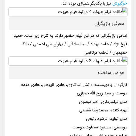
خرگیوش
نیز با یکدیگر همبازی بوده اند.
معرفی بازیگران
اسامی بازیگرانی که در این فیلم حضور دارند به شرح زیر است: حمید
فرخ نژاد / حامد بهداد / مینا ساداتی / بهاران بنی احمدی / بابک
حمیدیان / فاطمه مرتاضی
عوامل ساخت
کارگردان و نویسنده: دانش اقباشاوی، هادی ناییجی، هادی مقدم‌
دوست و سید روح‌ الله حجازی
مدیر فیلمبرداری: امیر موسوی
تهیه کننده: محمدرضا شفیعی
مدیر تولید: فرشید رئوفی
موسیقی: مسعود سخاوت دوست
طراح صحنه و لباس: عباس پولوندی