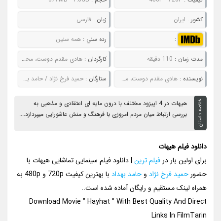
کشور :
ایران
زبان :
فارسی
:
رده سني :
همه سنین
مدت زمان :
110 دقیقه
کارگردان :
هادی مقدم دوست، محمدهادی نائیجی، روح الله حجازی و دانش اقباشاوی
نويسنده :
هادی مقدم دوست، محمدهادی نائیجی، روح الله حجازی و دانش اقباشاوی
ستارگان :
حمید فرخ نژاد / حامد بهداد / مینا ساداتی / بهاران بنی احمدی / بابک حمیدیان
خلاصه داستان
هیهات در 4 اپیزود مختلف با درون مایه ای اعتقادی و مذهبی به
بررسی ارتباط میان مردم امروزی با فرهنگ و منش عاشورایی میپردازد....
دانلود فیلم هیهات
برای اولین بار در
فیلم ترین
| دانلود فیلم سینمایی تماشایی هیهات با
حضور
حمید فرخ نژاد
و
حامد بهداد
با بهترین کیفیت 720p و 480p به
همراه لینک مستقیم و رایگان آماده شده است..
Download Movie ” Hayhat ” With Best Quality And Direct
Links In FilmTarin