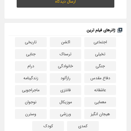
ژانرهای فیلم ترین
اجتماعی
اکشن
تاریخی
تخیلی
ترسناک
جنایی
جنگی
خانوادگی
درام
دفاع مقدس
رازآلود
زندگینامه
عاشقانه
فانتزی
ماجراجویی
معمایی
موزیکال
نوجوان
هیجان انگیز
ورزشی
وسترن
کمدی
کودک