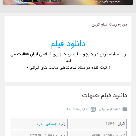
درباره رسانه فيلم ترين
دانلود فیلم
رسانه فیلم ترین در چارچوب قوانین جمهوری اسلامی ایران فعالیت می
کند.
« ثبت شده در ستاد ساماندهی سایت های ایرانی »
دانلود فیلم هیهات
دانلود فیلم ایرانی
۲۴ اردیبهشت ۱۴۰۰
اکران :
1394
ژانر :
اجتماعی
,
درام
کيفيت :
480P - 720P
حجم :
377MB - 1.0GB